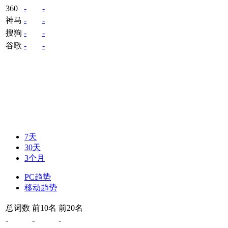
360
-
-
神马
-
-
搜狗
-
-
谷歌
-
-
7天
30天
3个月
PC趋势
移动趋势
总词数
前10名
前20名
-
-
-