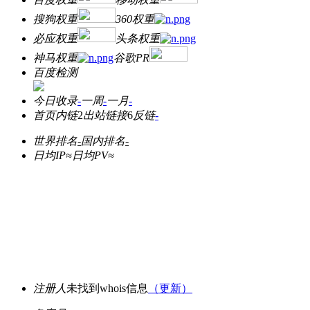
搜狗权重
360权重
必应权重
头条权重
神马权重
谷歌PR
百度检测
今日收录
-
一周
-
一月
-
首页内链
2
出站链接
6
反链
-
世界排名
-
国内排名
-
日均IP≈
日均PV≈
注册人
未找到whois信息
（更新）