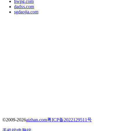
hwpg.com
dadxs.com
sgdaojia.com
©2009-2026
aizhan.com
粤ICP备2022129511号
手机端
|
电脑端