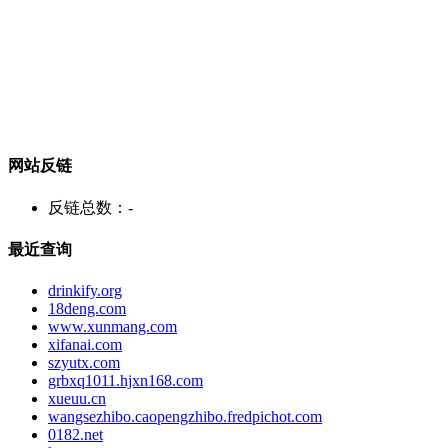
网站反链
反链总数：
-
最近查询
drinkify.org
18deng.com
www.xunmang.com
xifanai.com
szyutx.com
grbxq1011.hjxn168.com
xueuu.cn
wangsezhibo.caopengzhibo.fredpichot.com
0182.net