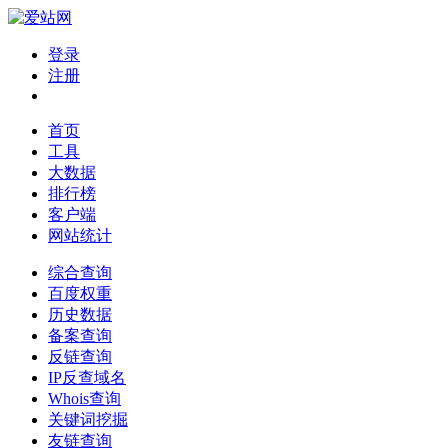
登录
注册
首页
工具
大数据
排行榜
客户端
网站统计
综合查询
百度权重
历史数据
备案查询
反链查询
IP反查域名
Whois查询
关键词挖掘
友链查询