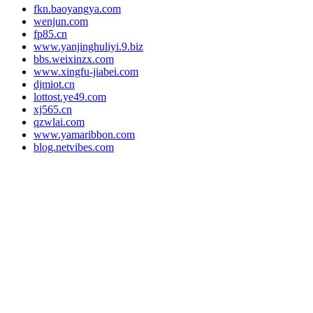
fkn.baoyangya.com
wenjun.com
fp85.cn
www.yanjinghuliyi.9.biz
bbs.weixinzx.com
www.xingfu-jiabei.com
djmiot.cn
lottost.ye49.com
xj565.cn
qzwlai.com
www.yamaribbon.com
blog.netvibes.com