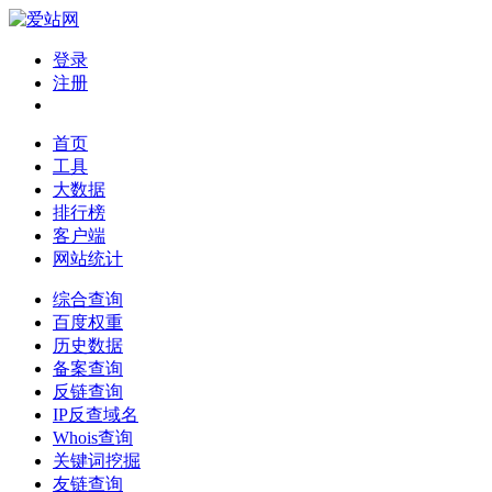
登录
注册
首页
工具
大数据
排行榜
客户端
网站统计
综合查询
百度权重
历史数据
备案查询
反链查询
IP反查域名
Whois查询
关键词挖掘
友链查询