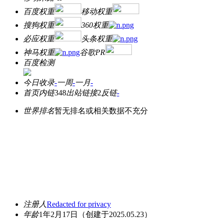
百度权重
移动权重
搜狗权重
360权重
必应权重
头条权重
神马权重
谷歌PR
百度检测
今日收录
-
一周
-
一月
-
首页内链
348
出站链接
2
反链
-
世界排名
暂无排名或相关数据不充分
注册人
Redacted for privacy
年龄
1年2月17日
（创建于2025.05.23）