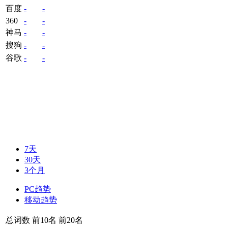
百度
-
-
360
-
-
神马
-
-
搜狗
-
-
谷歌
-
-
7天
30天
3个月
PC趋势
移动趋势
总词数
前10名
前20名