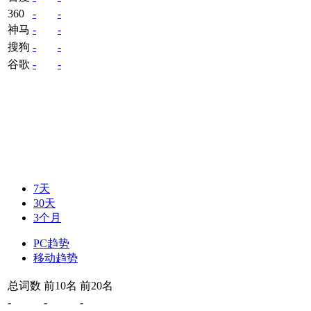
360
-
-
神马
-
-
搜狗
-
-
谷歌
-
-
7天
30天
3个月
PC趋势
移动趋势
总词数
前10名
前20名
-
-
-