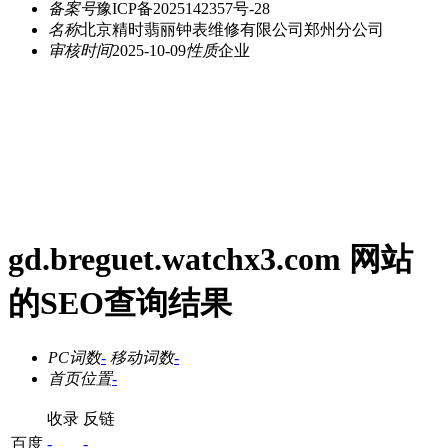
备案号
豫ICP备2025142357号-28
名称
北京精时翡丽钟表维修有限公司郑州分公司
审核时间
2025-10-09
性质
企业
gd.breguet.watchx3.com 网站
的SEO查询结果
PC词数
-
移动词数
-
首页位置
-
收录
反链
百度
-
-