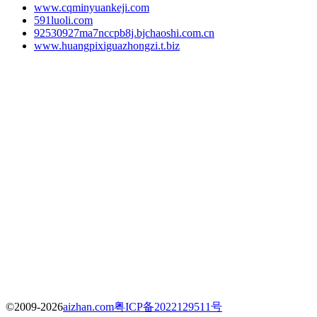
www.cqminyuankeji.com
591luoli.com
92530927ma7nccpb8j.bjchaoshi.com.cn
www.huangpixiguazhongzi.t.biz
©2009-2026
aizhan.com
粤ICP备2022129511号