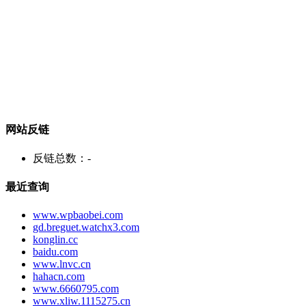
网站反链
反链总数：
-
最近查询
www.wpbaobei.com
gd.breguet.watchx3.com
konglin.cc
baidu.com
www.lnvc.cn
hahacn.com
www.6660795.com
www.xliw.1115275.cn