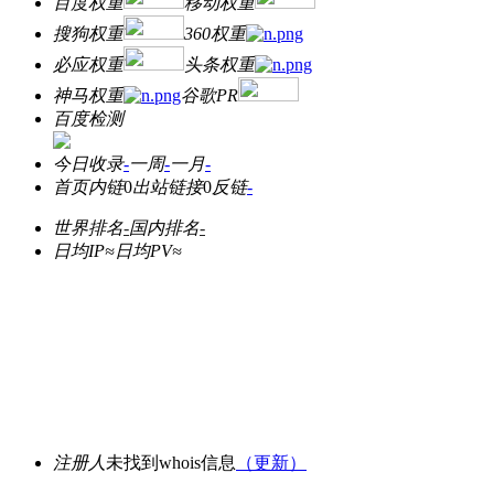
百度权重
移动权重
搜狗权重
360权重
必应权重
头条权重
神马权重
谷歌PR
百度检测
今日收录
-
一周
-
一月
-
首页内链
0
出站链接
0
反链
-
世界排名
-
国内排名
-
日均IP≈
日均PV≈
注册人
未找到whois信息
（更新）