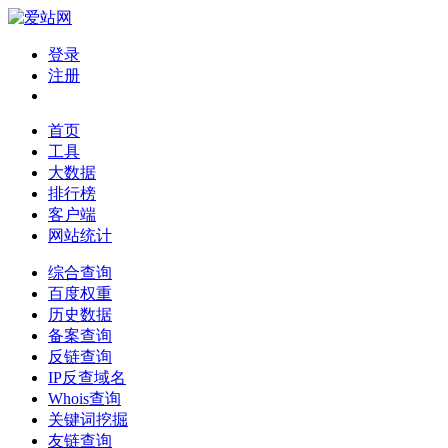
登录
注册
首页
工具
大数据
排行榜
客户端
网站统计
综合查询
百度权重
历史数据
备案查询
反链查询
IP反查域名
Whois查询
关键词挖掘
友链查询