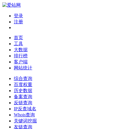
登录
注册
首页
工具
大数据
排行榜
客户端
网站统计
综合查询
百度权重
历史数据
备案查询
反链查询
IP反查域名
Whois查询
关键词挖掘
友链查询