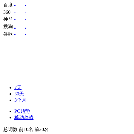
百度
-
-
360
-
-
神马
-
-
搜狗
-
-
谷歌
-
-
7天
30天
3个月
PC趋势
移动趋势
总词数
前10名
前20名