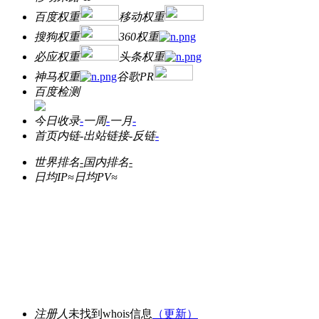
百度权重
移动权重
搜狗权重
360权重
必应权重
头条权重
神马权重
谷歌PR
百度检测
今日收录
-
一周
-
一月
-
首页内链
-
出站链接
-
反链
-
世界排名
-
国内排名
-
日均IP≈
日均PV≈
注册人
未找到whois信息
（更新）