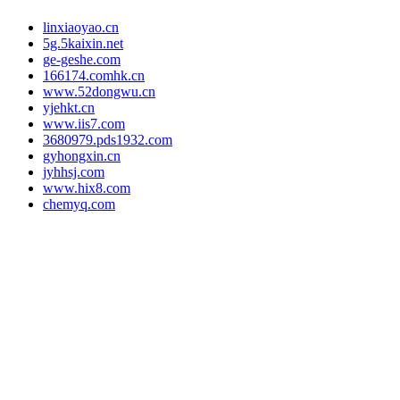
linxiaoyao.cn
5g.5kaixin.net
ge-geshe.com
166174.comhk.cn
www.52dongwu.cn
yjehkt.cn
www.iis7.com
3680979.pds1932.com
gyhongxin.cn
jyhhsj.com
www.hix8.com
chemyq.com