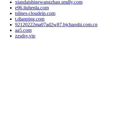
xiandaishigewangzhan.smdly.com
e96.liuhenla.com
tslines-cloudeip.com
t.dianping.com
92120222ma07ad2w87.bjchaoshi.com.cn
aa5.com
zzsdsy.vip