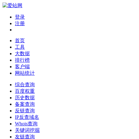
登录
注册
首页
工具
大数据
排行榜
客户端
网站统计
综合查询
百度权重
历史数据
备案查询
反链查询
IP反查域名
Whois查询
关键词挖掘
友链查询