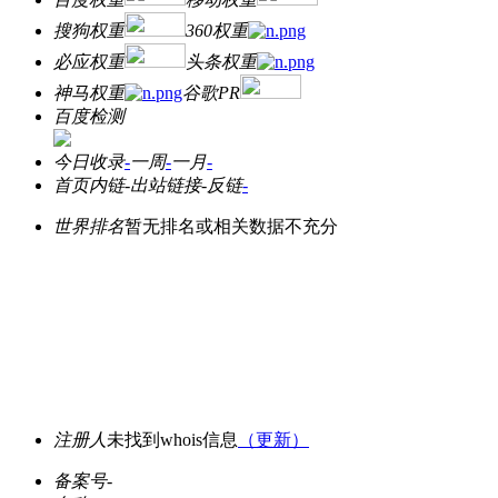
搜狗权重
360权重
必应权重
头条权重
神马权重
谷歌PR
百度检测
今日收录
-
一周
-
一月
-
首页内链
-
出站链接
-
反链
-
世界排名
暂无排名或相关数据不充分
注册人
未找到whois信息
（更新）
备案号
-