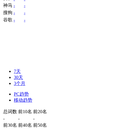
神马
-
-
搜狗
-
-
谷歌
-
-
7天
30天
3个月
PC趋势
移动趋势
总词数
前10名
前20名
-
-
-
前30名
前40名
前50名