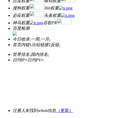
百度权重
移动权重
搜狗权重
360权重
必应权重
头条权重
神马权重
谷歌PR
百度检测
今日收录
-
一周
-
一月
-
首页内链
1
出站链接
2
反链
-
世界排名
-
国内排名
-
日均IP≈
日均PV≈
注册人
未找到whois信息
（更新）