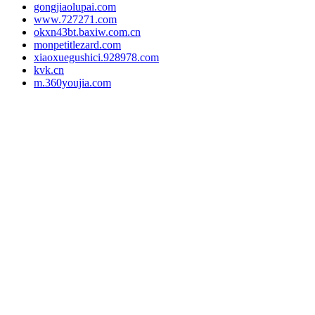
gongjiaolupai.com
www.727271.com
okxn43bt.baxiw.com.cn
monpetitlezard.com
xiaoxuegushici.928978.com
kvk.cn
m.360youjia.com