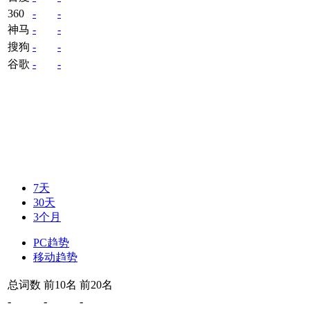
360
-
-
神马
-
-
搜狗
-
-
谷歌
-
-
7天
30天
3个月
PC趋势
移动趋势
总词数
前10名
前20名
-
-
-