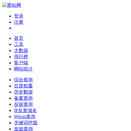
登录
注册
首页
工具
大数据
排行榜
客户端
网站统计
综合查询
百度权重
历史数据
备案查询
反链查询
IP反查域名
Whois查询
关键词挖掘
友链查询