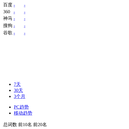
百度
-
-
360
-
-
神马
-
-
搜狗
-
-
谷歌
-
-
7天
30天
3个月
PC趋势
移动趋势
总词数
前10名
前20名