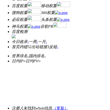
百度权重
移动权重
搜狗权重
360权重
必应权重
头条权重
神马权重
谷歌PR
百度检测
今日收录
-
一周
-
一月
-
首页内链
52
出站链接
3
反链
-
世界排名
-
国内排名
-
日均IP≈
日均PV≈
注册人
未找到whois信息
（更新）