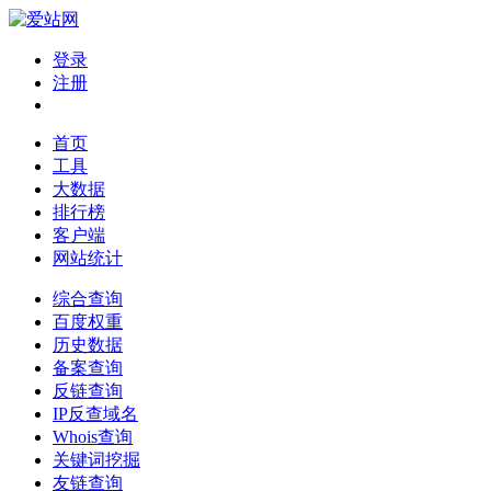
登录
注册
首页
工具
大数据
排行榜
客户端
网站统计
综合查询
百度权重
历史数据
备案查询
反链查询
IP反查域名
Whois查询
关键词挖掘
友链查询