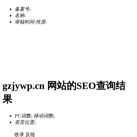
备案号
-
名称
-
审核时间
-
性质
-
gzjywp.cn 网站的SEO查询结
果
PC词数
-
移动词数
-
首页位置
-
收录
反链