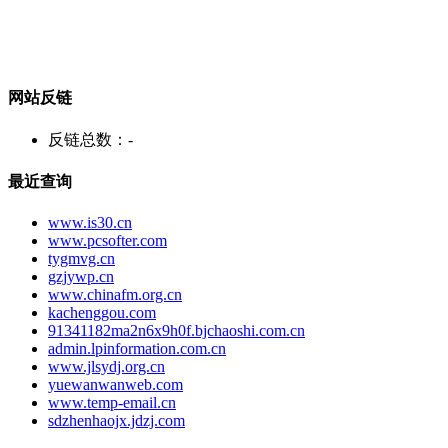
网站反链
反链总数：
-
最近查询
www.is30.cn
www.pcsofter.com
tygmvg.cn
gzjywp.cn
www.chinafm.org.cn
kachenggou.com
91341182ma2n6x9h0f.bjchaoshi.com.cn
admin.lpinformation.com.cn
www.jlsydj.org.cn
yuewanwanweb.com
www.temp-email.cn
sdzhenhaojx.jdzj.com