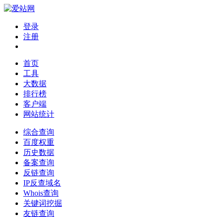
登录
注册
首页
工具
大数据
排行榜
客户端
网站统计
综合查询
百度权重
历史数据
备案查询
反链查询
IP反查域名
Whois查询
关键词挖掘
友链查询