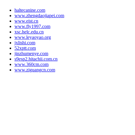
haltecanine.com
www.zhengdaojiapei.com
www.eist.cn
www.fly1997.com
xsc.helc.edu.cn
www.leyaoyao.org
jxlishi.com
52xptt.com
jinzhumenye.com
s9esp2.hitachii.com.cn
www.360cm.com
www.ziguangcn.com