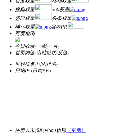
百度权重
移动权重
搜狗权重
360权重
必应权重
头条权重
神马权重
谷歌PR
百度检测
今日收录
-
一周
-
一月
-
首页内链
-
出站链接
-
反链
-
世界排名
-
国内排名
-
日均IP≈
日均PV≈
注册人
未找到whois信息
（更新）