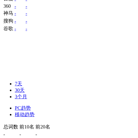
360
-
-
神马
-
-
搜狗
-
-
谷歌
-
-
7天
30天
3个月
PC趋势
移动趋势
总词数
前10名
前20名
-
-
-