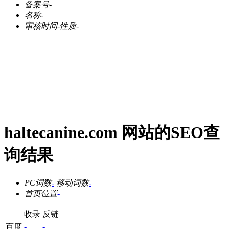
备案号
-
名称
-
审核时间
-
性质
-
haltecanine.com 网站的SEO查
询结果
PC词数
-
移动词数
-
首页位置
-
收录
反链
百度
-
-