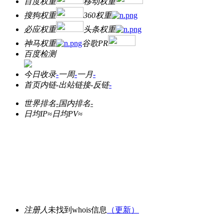
百度权重
移动权重
搜狗权重
360权重
必应权重
头条权重
神马权重
谷歌PR
百度检测
今日收录
-
一周
-
一月
-
首页内链
-
出站链接
-
反链
-
世界排名
-
国内排名
-
日均IP≈
日均PV≈
注册人
未找到whois信息
（更新）