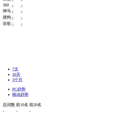
360
-
-
神马
-
-
搜狗
-
-
谷歌
-
-
7天
30天
3个月
PC趋势
移动趋势
总词数
前10名
前20名
-
-
-