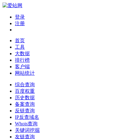
登录
注册
首页
工具
大数据
排行榜
客户端
网站统计
综合查询
百度权重
历史数据
备案查询
反链查询
IP反查域名
Whois查询
关键词挖掘
友链查询