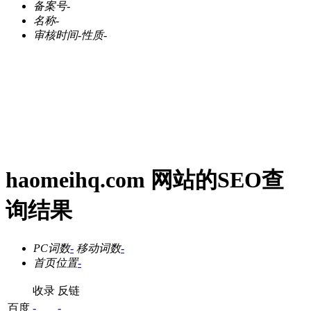
备案号
-
名称
-
审核时间
-
性质
-
haomeihq.com 网站的SEO查
询结果
PC词数
-
移动词数
-
首页位置
-
收录
反链
百度
-
-