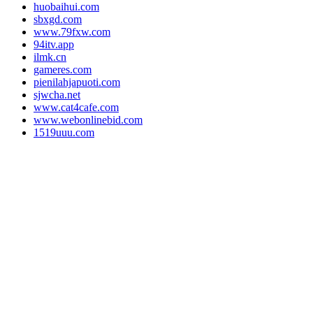
huobaihui.com
sbxgd.com
www.79fxw.com
94itv.app
ilmk.cn
gameres.com
pienilahjapuoti.com
sjwcha.net
www.cat4cafe.com
www.webonlinebid.com
1519uuu.com