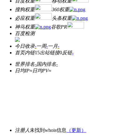
百度权重
移动权重
搜狗权重
360权重
必应权重
头条权重
神马权重
谷歌PR
百度检测
今日收录
-
一周
-
一月
-
首页内链
15
出站链接
0
反链
-
世界排名
-
国内排名
-
日均IP≈
日均PV≈
注册人
未找到whois信息
（更新）