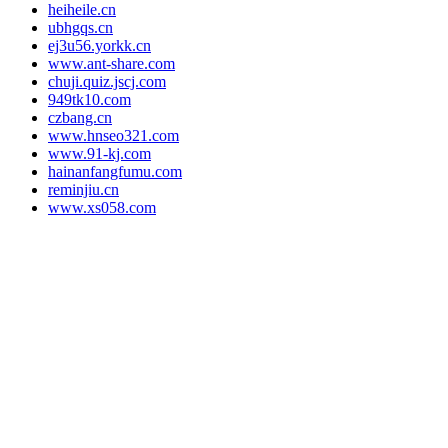
heiheile.cn
ubhgqs.cn
ej3u56.yorkk.cn
www.ant-share.com
chuji.quiz.jscj.com
949tk10.com
czbang.cn
www.hnseo321.com
www.91-kj.com
hainanfangfumu.com
reminjiu.cn
www.xs058.com