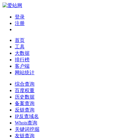
登录
注册
首页
工具
大数据
排行榜
客户端
网站统计
综合查询
百度权重
历史数据
备案查询
反链查询
IP反查域名
Whois查询
关键词挖掘
友链查询