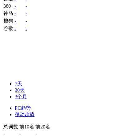
360
-
-
神马
-
-
搜狗
-
-
谷歌
-
-
7天
30天
3个月
PC趋势
移动趋势
总词数
前10名
前20名
-
-
-