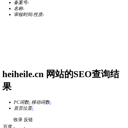
备案号
-
名称
-
审核时间
-
性质
-
heiheile.cn 网站的SEO查询结
果
PC词数
-
移动词数
-
首页位置
-
收录
反链
百度
-
-