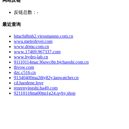
网站反链
反链总数：
-
最近查询
hitachi8mh2.viessmannn.com.cn
wwu.metrofever.com
www.drmu.com.cn
www.17469.967337.com
www.hydro-lab.cn
91110114mac36uwc8p.bjchaoshi.com.cn
thvow.com
dzc.c516.cn
91340400ma2tlty82y.lanwatcher.cn
cd.haodene.love
renrenyingshi.ba49.com
92110118ma00tm1g24.qyhy.shop