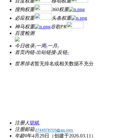
百度权重
移动权重
搜狗权重
360权重
必应权重
头条权重
神马权重
谷歌PR
百度检测
今日收录
-
一周
-
一月
-
首页内链
-
出站链接
-
反链
-
世界排名
暂无排名或相关数据不充分
注册人
胡斌
注册邮箱
年龄
0年4月29日
（创建于2026.03.11）