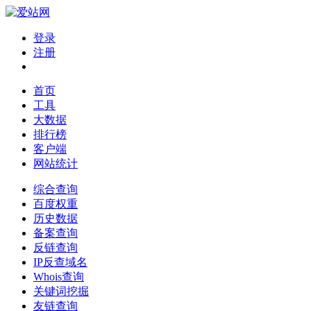
登录
注册
首页
工具
大数据
排行榜
客户端
网站统计
综合查询
百度权重
历史数据
备案查询
反链查询
IP反查域名
Whois查询
关键词挖掘
友链查询