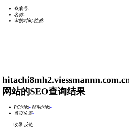
备案号
-
名称
-
审核时间
-
性质
-
hitachi8mh2.viessmannn.com.c
网站的SEO查询结果
PC词数
-
移动词数
-
首页位置
-
收录
反链