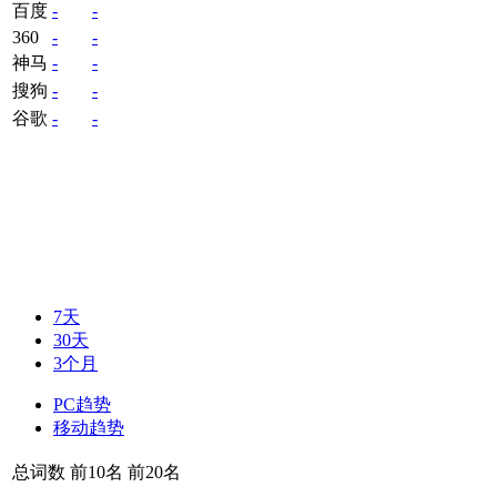
百度
-
-
360
-
-
神马
-
-
搜狗
-
-
谷歌
-
-
7天
30天
3个月
PC趋势
移动趋势
总词数
前10名
前20名