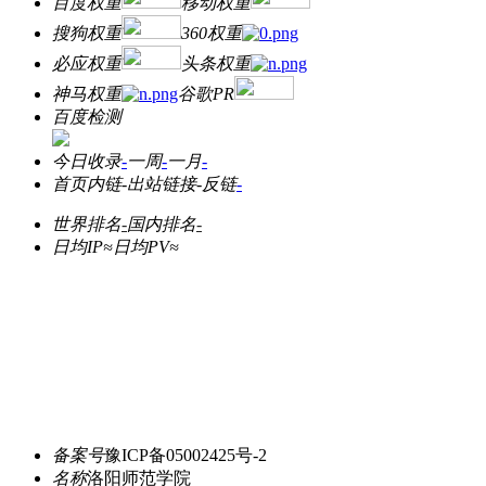
百度权重
移动权重
搜狗权重
360权重
必应权重
头条权重
神马权重
谷歌PR
百度检测
今日收录
-
一周
-
一月
-
首页内链
-
出站链接
-
反链
-
世界排名
-
国内排名
-
日均IP≈
日均PV≈
备案号
豫ICP备05002425号-2
名称
洛阳师范学院