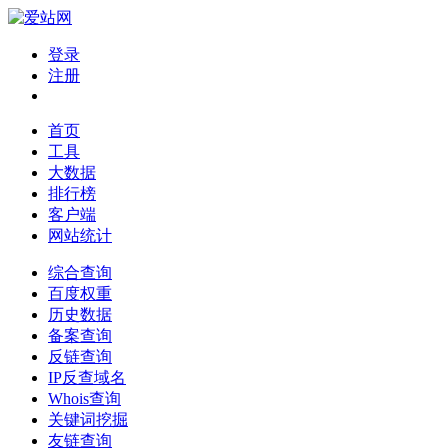
登录
注册
首页
工具
大数据
排行榜
客户端
网站统计
综合查询
百度权重
历史数据
备案查询
反链查询
IP反查域名
Whois查询
关键词挖掘
友链查询