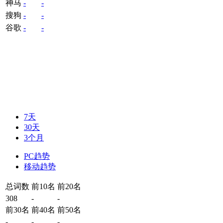
神马
-
-
搜狗
-
-
谷歌
-
-
7天
30天
3个月
PC趋势
移动趋势
总词数
前10名
前20名
308
-
-
前30名
前40名
前50名
-
-
-