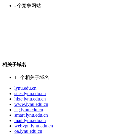
-
个竞争网站
相关子域名
11
个相关子域名
lynu.edu.cn
sites.lynu.edu.cn
hlxc.lynu.edu.cn
www.lynu.edu.cn
tsg.lynu.edu.cn
smart.lynu.edu.cn
mail.lynu.edu.cn
webvpn.lynu.edu.cn
oa.lynu.edu.cn