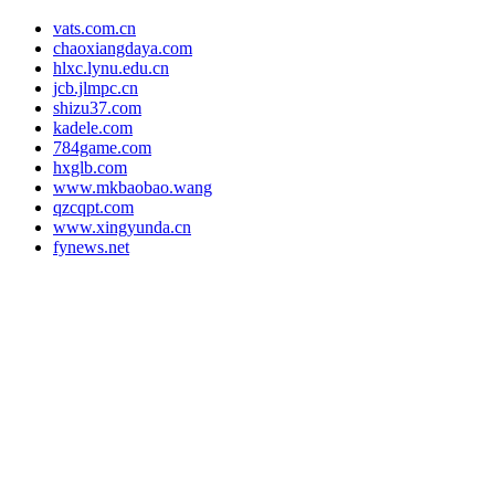
vats.com.cn
chaoxiangdaya.com
hlxc.lynu.edu.cn
jcb.jlmpc.cn
shizu37.com
kadele.com
784game.com
hxglb.com
www.mkbaobao.wang
qzcqpt.com
www.xingyunda.cn
fynews.net