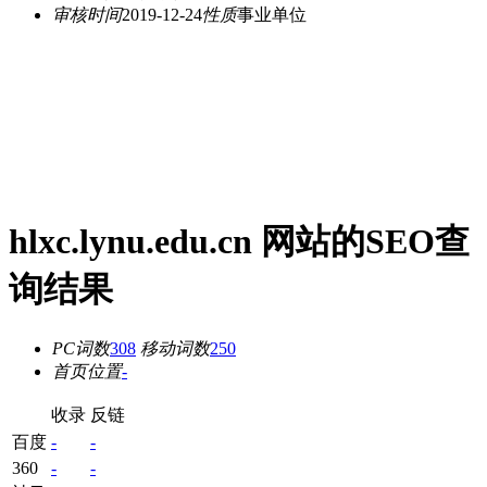
审核时间
2019-12-24
性质
事业单位
hlxc.lynu.edu.cn 网站的SEO查
询结果
PC词数
308
移动词数
250
首页位置
-
收录
反链
百度
-
-
360
-
-