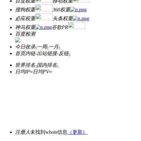
百度权重
移动权重
搜狗权重
360权重
必应权重
头条权重
神马权重
谷歌PR
百度检测
今日收录
-
一周
-
一月
-
首页内链
-
出站链接
-
反链
-
世界排名
-
国内排名
-
日均IP≈
日均PV≈
注册人
未找到whois信息
（更新）