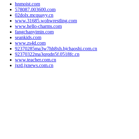
hnmoist.com
578087.003600.com
02dolx.mcquayy.cn
www.31685.wohwrestling.com
www.hello-charms.com
fangchanyimin.com
seankids.com
www.zs4d.com
92370285ma3w7hh8xh.bjchaoshi.com.cn
92370322ma3qrqdn5f.0518fc.cn
www.teacher.com.cn
jxrd.jxnews.com.cn