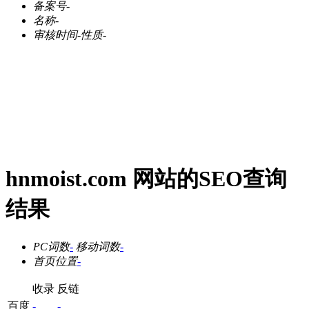
备案号
-
名称
-
审核时间
-
性质
-
hnmoist.com 网站的SEO查询
结果
PC词数
-
移动词数
-
首页位置
-
收录
反链
百度
-
-