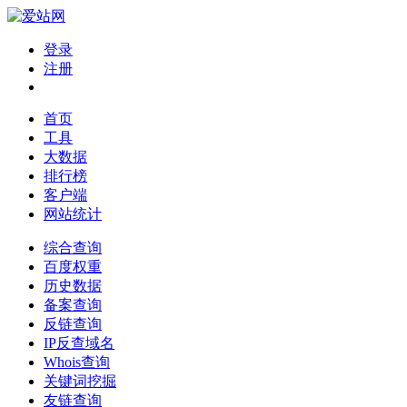
登录
注册
首页
工具
大数据
排行榜
客户端
网站统计
综合查询
百度权重
历史数据
备案查询
反链查询
IP反查域名
Whois查询
关键词挖掘
友链查询