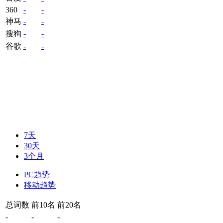
360
-
-
神马
-
-
搜狗
-
-
谷歌
-
-
7天
30天
3个月
PC趋势
移动趋势
总词数
前10名
前20名
-
-
-