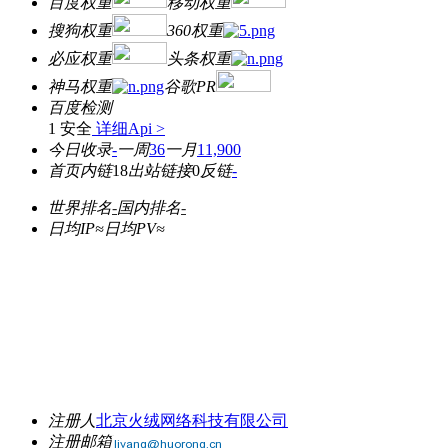
百度权重
移动权重
搜狗权重
360权重
必应权重
头条权重
神马权重
谷歌PR
百度检测
1 安全
详细Api >
今日收录
-
一周
36
一月
11,900
首页内链
18
出站链接
0
反链
-
世界排名
-
国内排名
-
日均IP≈
日均PV≈
注册人
北京火绒网络科技有限公司
注册邮箱