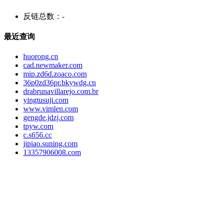
反链总数：
-
最近查询
huorong.cn
cad.newmaker.com
mip.zd6d.zoaco.com
36p0zd36pr.bkywdg.cn
drabrunavillarejo.com.br
yingtusuji.com
www.vimlen.com
gengde.jdzj.com
tpyw.com
c.s656.cc
jipiao.suning.com
13357906008.com