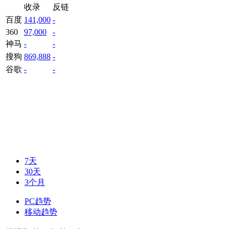
收录
反链
百度
141,000
-
360
97,000
-
神马
-
-
搜狗
869,888
-
谷歌
-
-
7天
30天
3个月
PC趋势
移动趋势