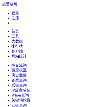
登录
注册
首页
工具
大数据
排行榜
客户端
网站统计
综合查询
百度权重
历史数据
备案查询
反链查询
IP反查域名
Whois查询
关键词挖掘
友链查询