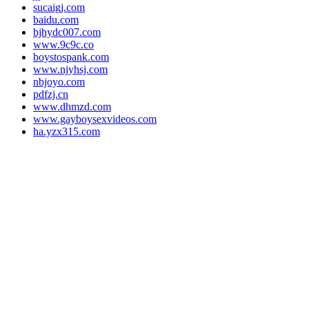
sucaigj.com
baidu.com
bjhydc007.com
www.9c9c.co
boystospank.com
www.njyhsj.com
nbjoyo.com
pdfzj.cn
www.dhmzd.com
www.gayboysexvideos.com
ha.yzx315.com