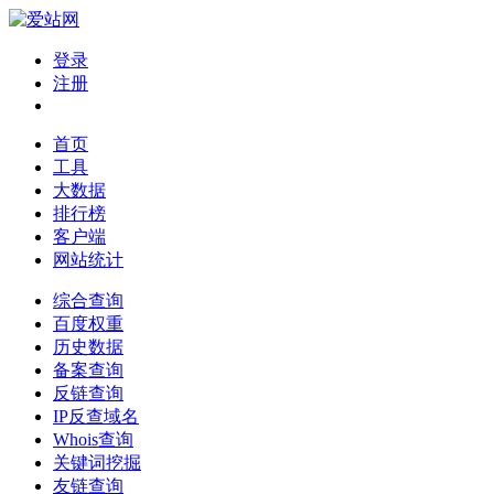
登录
注册
首页
工具
大数据
排行榜
客户端
网站统计
综合查询
百度权重
历史数据
备案查询
反链查询
IP反查域名
Whois查询
关键词挖掘
友链查询