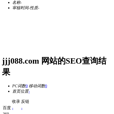
名称
-
审核时间
-
性质
-
jjj088.com 网站的SEO查询结
果
PC词数
0
移动词数
0
首页位置
-
收录
反链
百度
-
-
360
-
-