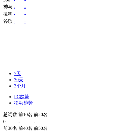
神马
-
-
搜狗
-
-
谷歌
-
-
7天
30天
3个月
PC趋势
移动趋势
总词数
前10名
前20名
0
-
-
前30名
前40名
前50名