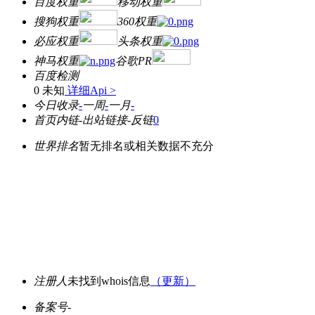
百度权重
移动权重
搜狗权重
360权重
必应权重
头条权重
神马权重
谷歌PR
百度检测
0 未知
详细Api >
今日收录
-
一周
-
一月
-
首页内链
-
出站链接
-
反链
0
世界排名
暂无排名或相关数据不充分
注册人
未找到whois信息
（更新）
备案号
-