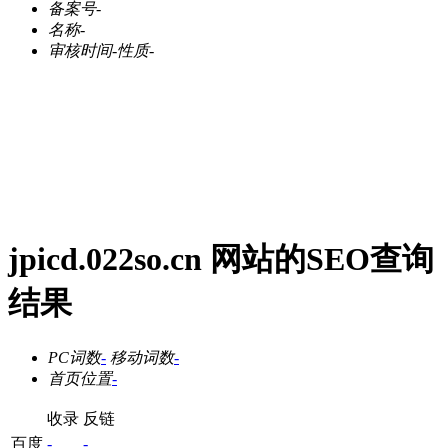
备案号
-
名称
-
审核时间
-
性质
-
jpicd.022so.cn 网站的SEO查询
结果
PC词数
-
移动词数
-
首页位置
-
收录
反链
百度
-
-