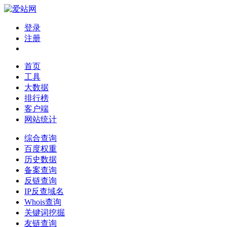
登录
注册
首页
工具
大数据
排行榜
客户端
网站统计
综合查询
百度权重
历史数据
备案查询
反链查询
IP反查域名
Whois查询
关键词挖掘
友链查询