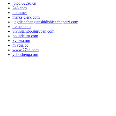
jpicd.022so.cn
243.com
lukin.net
marks-clerk.com
jingdianchangtanshidishier.chapeizi.com
i-emei.com
yiyingzhibo.gurupan.com
poundeuro.com
xytsw.com
m.yqiz.cc
www.27ad.com
ycbosheng.com