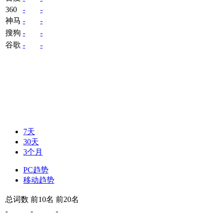
360
-
-
神马
-
-
搜狗
-
-
谷歌
-
-
7天
30天
3个月
PC趋势
移动趋势
总词数
前10名
前20名
-
-
-