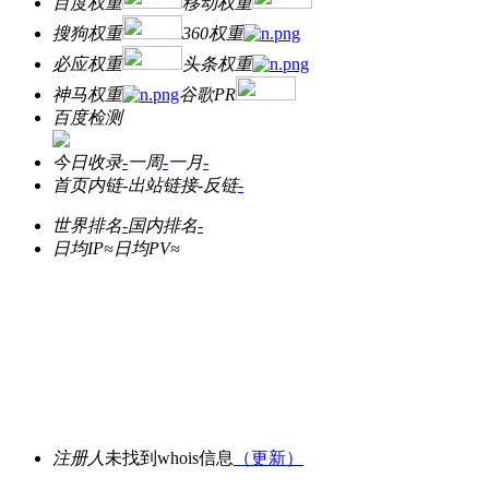
百度权重
移动权重
搜狗权重
360权重
必应权重
头条权重
神马权重
谷歌PR
百度检测
今日收录
-
一周
-
一月
-
首页内链
-
出站链接
-
反链
-
世界排名
-
国内排名
-
日均IP≈
日均PV≈
注册人
未找到whois信息
（更新）