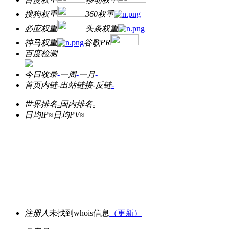
搜狗权重
360权重
必应权重
头条权重
神马权重
谷歌PR
百度检测
今日收录
-
一周
-
一月
-
首页内链
-
出站链接
-
反链
-
世界排名
-
国内排名
-
日均IP≈
日均PV≈
注册人
未找到whois信息
（更新）