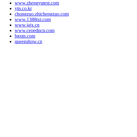
www.zhengyutest.com
ytn.co.kr
chongzuo.zhichengzuo.com
www.1388txt.com
www.jajx.cn
www.ceoedpcn.com
bgxtn.com
queenshow.cn