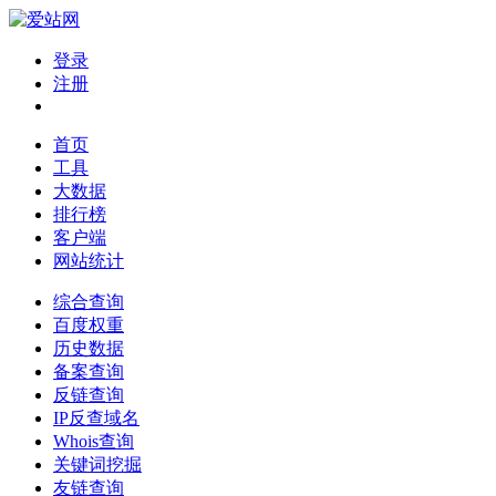
登录
注册
首页
工具
大数据
排行榜
客户端
网站统计
综合查询
百度权重
历史数据
备案查询
反链查询
IP反查域名
Whois查询
关键词挖掘
友链查询