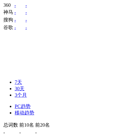
360
-
-
神马
-
-
搜狗
-
-
谷歌
-
-
7天
30天
3个月
PC趋势
移动趋势
总词数
前10名
前20名
-
-
-