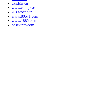
dxsdgw.cn
www.cnlinjie.cn
76s.seocn.vip
www.80571.com
www.1886.com
bossi-info.com