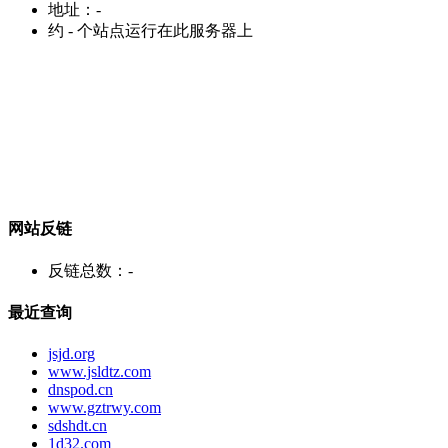
地址：
-
约
-
个站点运行在此服务器上
网站反链
反链总数：
-
最近查询
jsjd.org
www.jsldtz.com
dnspod.cn
www.gztrwy.com
sdshdt.cn
1d32.com