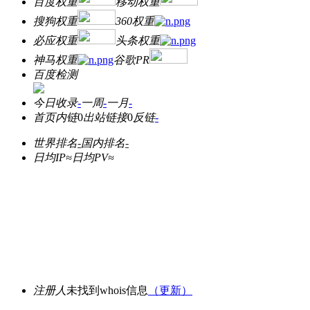
百度权重
移动权重
搜狗权重
360权重
必应权重
头条权重
神马权重
谷歌PR
百度检测
今日收录
-
一周
-
一月
-
首页内链
0
出站链接
0
反链
-
世界排名
-
国内排名
-
日均IP≈
日均PV≈
注册人
未找到whois信息
（更新）