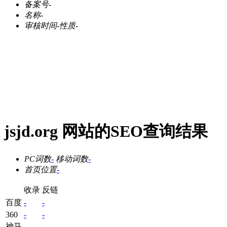
备案号
-
名称
-
审核时间
-
性质
-
jsjd.org 网站的SEO查询结果
PC词数
-
移动词数
-
首页位置
-
收录
反链
百度
-
-
360
-
-
神马
-
-