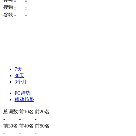
搜狗
-
-
谷歌
-
-
7天
30天
3个月
PC趋势
移动趋势
总词数
前10名
前20名
-
-
-
前30名
前40名
前50名
-
-
-