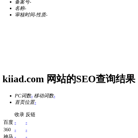
备案号
-
名称
-
审核时间
-
性质
-
kiiad.com 网站的SEO查询结果
PC词数
-
移动词数
-
首页位置
-
收录
反链
百度
-
-
360
-
-
神马
-
-