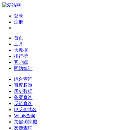
登录
注册
首页
工具
大数据
排行榜
客户端
网站统计
综合查询
百度权重
历史数据
备案查询
反链查询
IP反查域名
Whois查询
关键词挖掘
友链查询