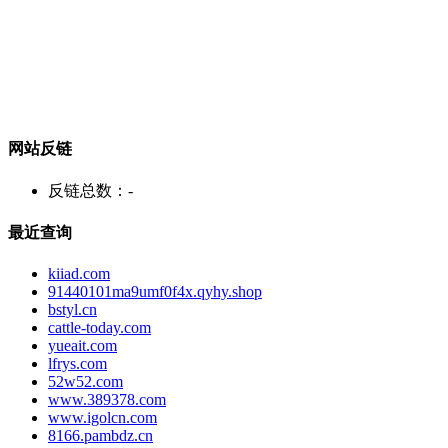
网站反链
反链总数：
-
最近查询
kiiad.com
91440101ma9umf0f4x.qyhy.shop
bstyl.cn
cattle-today.com
yueait.com
lfrys.com
52w52.com
www.389378.com
www.igolcn.com
8166.pambdz.cn