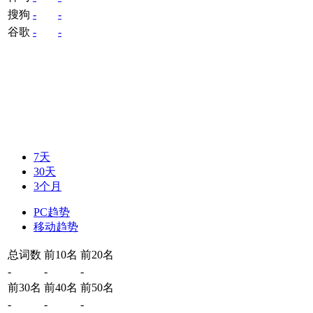
搜狗
-
-
谷歌
-
-
7天
30天
3个月
PC趋势
移动趋势
总词数
前10名
前20名
-
-
-
前30名
前40名
前50名
-
-
-