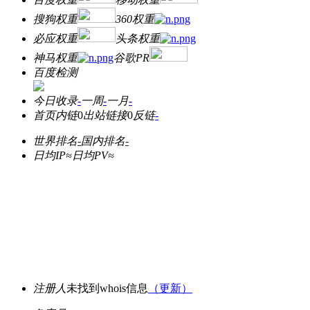
搜狗权重
360权重
必应权重
头条权重
神马权重
谷歌PR
百度检测
今日收录
-
一周
-
一月
-
首页内链
0
出站链接
0
反链
-
世界排名
-
国内排名
-
日均IP≈
日均PV≈
注册人
未找到whois信息
（更新）