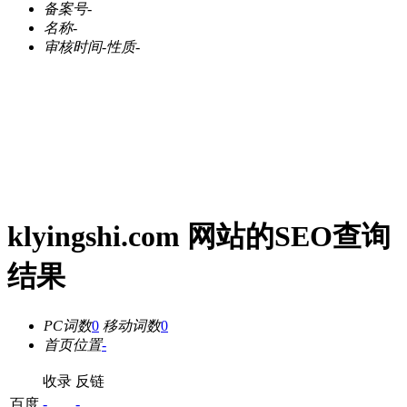
备案号
-
名称
-
审核时间
-
性质
-
klyingshi.com 网站的SEO查询
结果
PC词数
0
移动词数
0
首页位置
-
收录
反链
百度
-
-