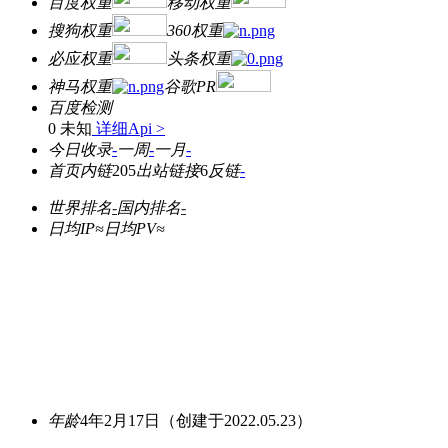
百度权重
移动权重
搜狗权重
360权重
必应权重
头条权重
神马权重
谷歌PR
百度检测
0 未知
详细Api >
今日收录
-
一周
-
一月
-
首页内链
205
出站链接
6
反链
-
世界排名
-
国内排名
-
日均IP≈
日均PV≈
年龄
4年2月17日
（创建于2022.05.23）