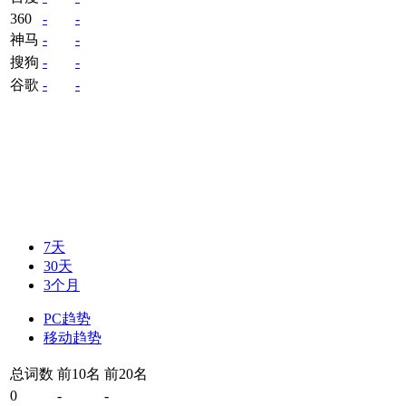
360
-
-
神马
-
-
搜狗
-
-
谷歌
-
-
7天
30天
3个月
PC趋势
移动趋势
总词数
前10名
前20名
0
-
-