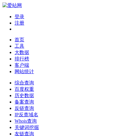
登录
注册
首页
工具
大数据
排行榜
客户端
网站统计
综合查询
百度权重
历史数据
备案查询
反链查询
IP反查域名
Whois查询
关键词挖掘
友链查询