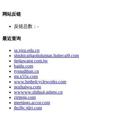
网站反链
反链总数：
-
最近查询
sz.sjzu.edu.cn
shishicaijiaoliuluntan.liuhecai9.com
jinjiawang.com.tw
baidu.com
tymudiban.cn
mi.x55z.com
www.bethelcycleworks.com
pozhaiwu.com
wwwww.zhihu4.gdgtw.cn
zjrtmjg.com
meetings.accor.com
jhclljc.jdzj.com