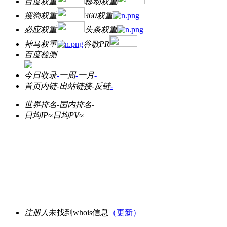
百度权重
移动权重
搜狗权重
360权重
必应权重
头条权重
神马权重
谷歌PR
百度检测
今日收录
-
一周
-
一月
-
首页内链
-
出站链接
-
反链
-
世界排名
-
国内排名
-
日均IP≈
日均PV≈
注册人
未找到whois信息
（更新）