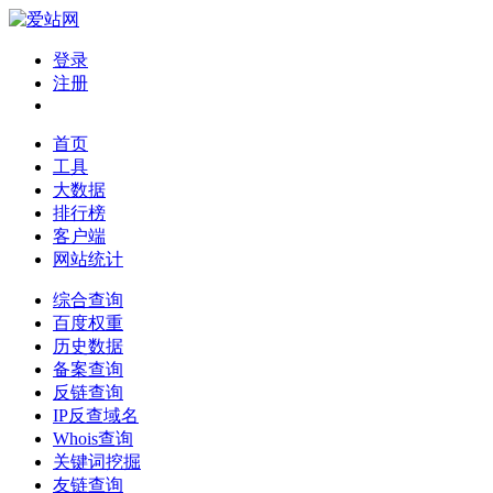
登录
注册
首页
工具
大数据
排行榜
客户端
网站统计
综合查询
百度权重
历史数据
备案查询
反链查询
IP反查域名
Whois查询
关键词挖掘
友链查询