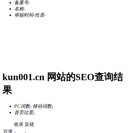
备案号
-
名称
-
审核时间
-
性质
-
kun001.cn 网站的SEO查询结
果
PC词数
-
移动词数
-
首页位置
-
收录
反链
百度
-
-