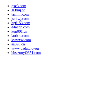
gxc3.com
168mj.cc
tachjm.com
jsmlwj.com
hg6153.com
44aapp.com
kun001.cn
laobao.com
kwwxw.com
aa696.cn
www.dadatu.cyou
bbs.zunyi0851.com