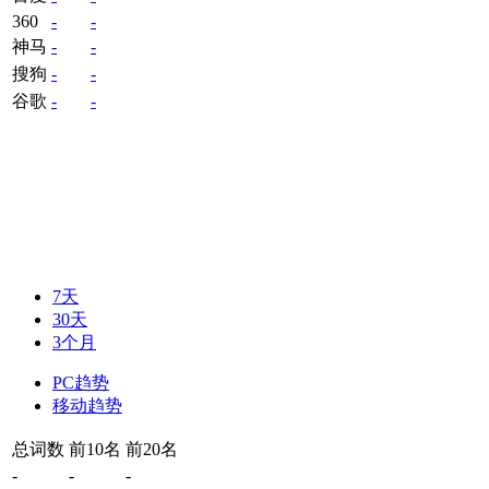
360
-
-
神马
-
-
搜狗
-
-
谷歌
-
-
7天
30天
3个月
PC趋势
移动趋势
总词数
前10名
前20名
-
-
-