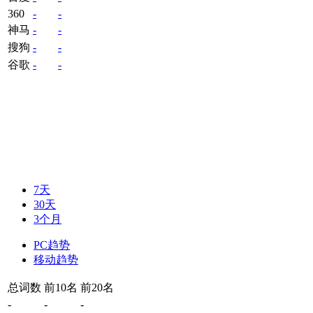
360
-
-
神马
-
-
搜狗
-
-
谷歌
-
-
7天
30天
3个月
PC趋势
移动趋势
总词数
前10名
前20名
-
-
-