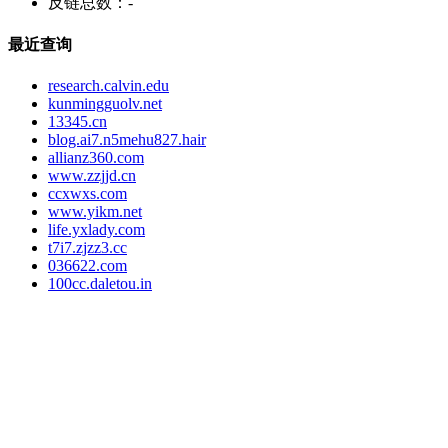
反链总数：
-
最近查询
research.calvin.edu
kunmingguolv.net
13345.cn
blog.ai7.n5mehu827.hair
allianz360.com
www.zzjjd.cn
ccxwxs.com
www.yikm.net
life.yxlady.com
t7i7.zjzz3.cc
036622.com
100cc.daletou.in