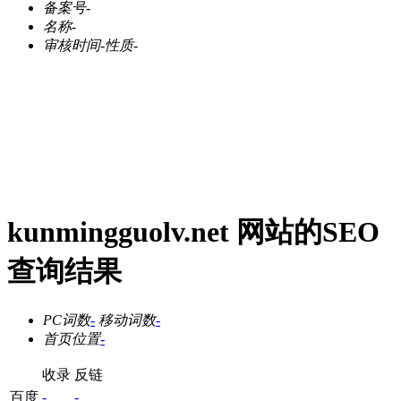
备案号
-
名称
-
审核时间
-
性质
-
kunmingguolv.net 网站的SEO
查询结果
PC词数
-
移动词数
-
首页位置
-
收录
反链
百度
-
-