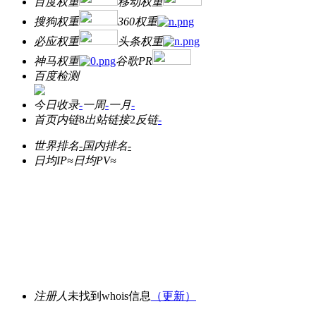
百度权重
移动权重
搜狗权重
360权重
必应权重
头条权重
神马权重
谷歌PR
百度检测
今日收录
-
一周
-
一月
-
首页内链
8
出站链接
2
反链
-
世界排名
-
国内排名
-
日均IP≈
日均PV≈
注册人
未找到whois信息
（更新）