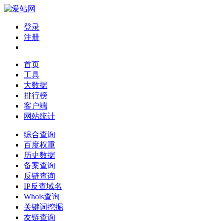
登录
注册
首页
工具
大数据
排行榜
客户端
网站统计
综合查询
百度权重
历史数据
备案查询
反链查询
IP反查域名
Whois查询
关键词挖掘
友链查询