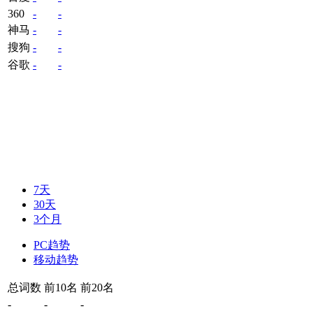
360
-
-
神马
-
-
搜狗
-
-
谷歌
-
-
7天
30天
3个月
PC趋势
移动趋势
总词数
前10名
前20名
-
-
-