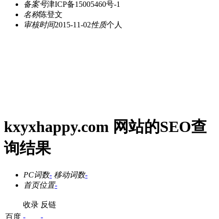
备案号
津ICP备15005460号-1
名称
陈登文
审核时间
2015-11-02
性质
个人
kxyxhappy.com 网站的SEO查
询结果
PC词数
-
移动词数
-
首页位置
-
收录
反链
百度
-
-