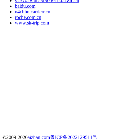
92370285ma3r90591l.0518fc.cn
baidu.com
n4chhn.carrierr.cn
roche.com.cn
www.sk-trip.com
©2009-2026
aizhan.com
粤ICP备2022129511号