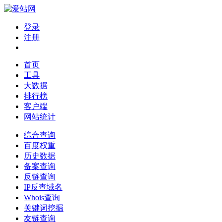
登录
注册
首页
工具
大数据
排行榜
客户端
网站统计
综合查询
百度权重
历史数据
备案查询
反链查询
IP反查域名
Whois查询
关键词挖掘
友链查询