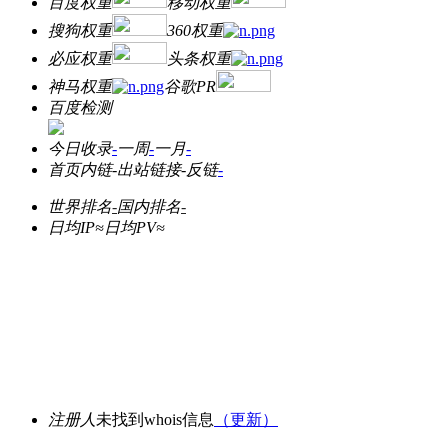
百度权重
移动权重
搜狗权重
360权重
必应权重
头条权重
神马权重
谷歌PR
百度检测
今日收录
-
一周
-
一月
-
首页内链
-
出站链接
-
反链
-
世界排名
-
国内排名
-
日均IP≈
日均PV≈
注册人
未找到whois信息
（更新）