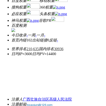
百度权重
移动权重
搜狗权重
360权重
必应权重
头条权重
神马权重
谷歌PR
百度检测
今日收录
-
一周
-
一月
-
首页内链
102
出站链接
0
反链
-
世界排名
210,635
国内排名
30936
日均IP≈
3600
日均PV≈
14400
注册人
广西壮族自治区高级人民法院
注册邮箱