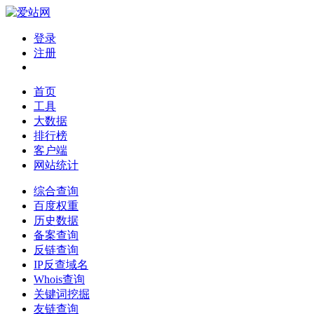
登录
注册
首页
工具
大数据
排行榜
客户端
网站统计
综合查询
百度权重
历史数据
备案查询
反链查询
IP反查域名
Whois查询
关键词挖掘
友链查询