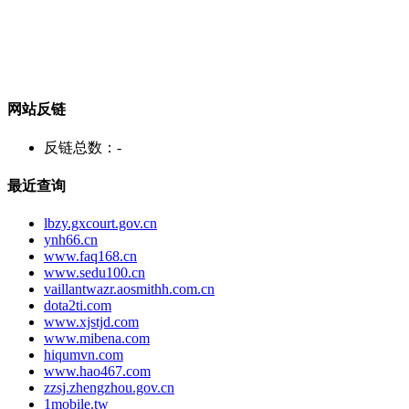
网站反链
反链总数：
-
最近查询
lbzy.gxcourt.gov.cn
ynh66.cn
www.faq168.cn
www.sedu100.cn
vaillantwazr.aosmithh.com.cn
dota2ti.com
www.xjstjd.com
www.mibena.com
hiqumvn.com
www.hao467.com
zzsj.zhengzhou.gov.cn
1mobile.tw