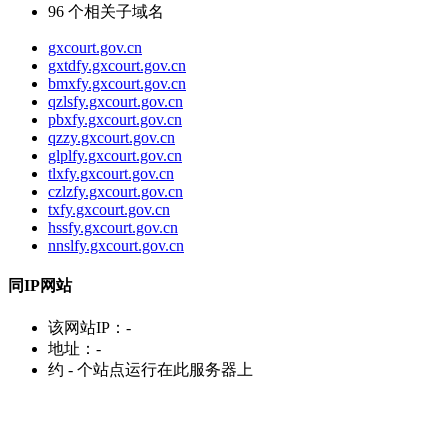
96
个相关子域名
gxcourt.gov.cn
gxtdfy.gxcourt.gov.cn
bmxfy.gxcourt.gov.cn
qzlsfy.gxcourt.gov.cn
pbxfy.gxcourt.gov.cn
qzzy.gxcourt.gov.cn
glplfy.gxcourt.gov.cn
tlxfy.gxcourt.gov.cn
czlzfy.gxcourt.gov.cn
txfy.gxcourt.gov.cn
hssfy.gxcourt.gov.cn
nnslfy.gxcourt.gov.cn
同IP网站
该网站IP：
-
地址：
-
约
-
个站点运行在此服务器上