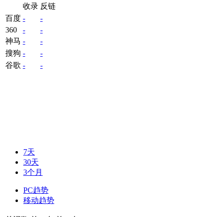
收录
反链
百度
-
-
360
-
-
神马
-
-
搜狗
-
-
谷歌
-
-
7天
30天
3个月
PC趋势
移动趋势