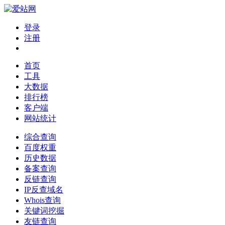
登录
注册
首页
工具
大数据
排行榜
客户端
网站统计
综合查询
百度权重
历史数据
备案查询
反链查询
IP反查域名
Whois查询
关键词挖掘
友链查询