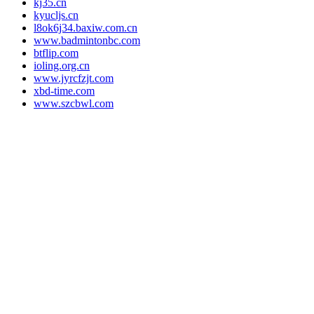
kj35.cn
kyucljs.cn
l8ok6j34.baxiw.com.cn
www.badmintonbc.com
btflip.com
ioling.org.cn
www.jyrcfzjt.com
xbd-time.com
www.szcbwl.com