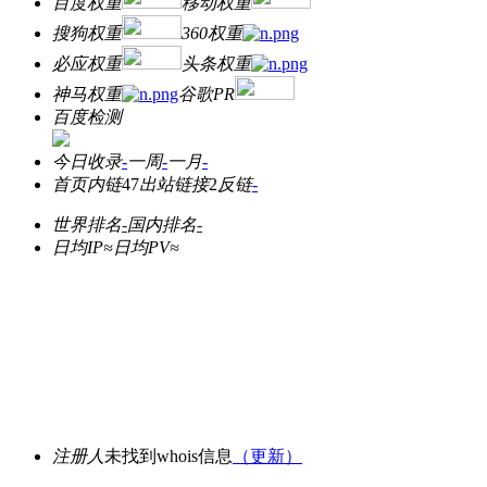
百度权重
移动权重
搜狗权重
360权重
必应权重
头条权重
神马权重
谷歌PR
百度检测
今日收录
-
一周
-
一月
-
首页内链
47
出站链接
2
反链
-
世界排名
-
国内排名
-
日均IP≈
日均PV≈
注册人
未找到whois信息
（更新）