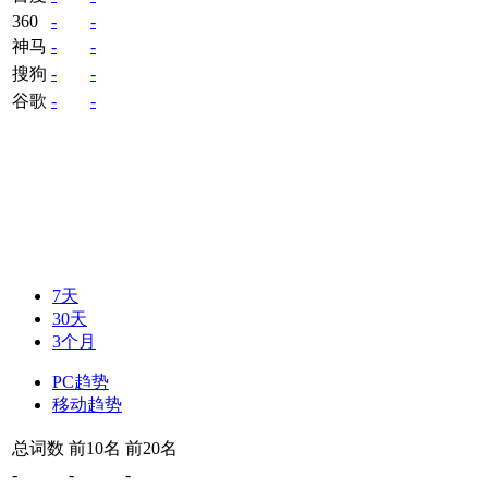
360
-
-
神马
-
-
搜狗
-
-
谷歌
-
-
7天
30天
3个月
PC趋势
移动趋势
总词数
前10名
前20名
-
-
-