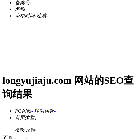
备案号
-
名称
-
审核时间
-
性质
-
longyujiaju.com 网站的SEO查
询结果
PC词数
-
移动词数
-
首页位置
-
收录
反链
百度
-
-