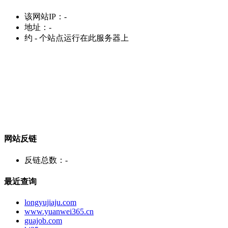
该网站IP：
-
地址：
-
约
-
个站点运行在此服务器上
网站反链
反链总数：
-
最近查询
longyujiaju.com
www.yuanwei365.cn
guajob.com