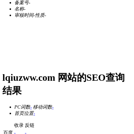
备案号
-
名称
-
审核时间
-
性质
-
lqiuzww.com 网站的SEO查询
结果
PC词数
-
移动词数
-
首页位置
-
收录
反链
百度
-
-