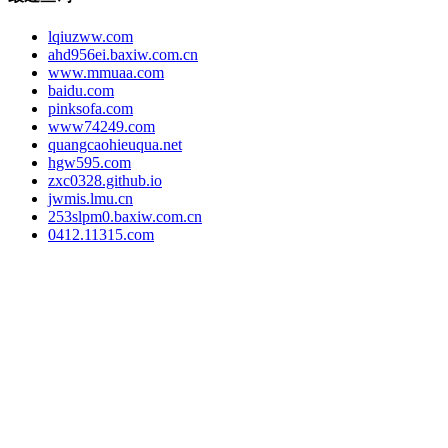
lqiuzww.com
ahd956ei.baxiw.com.cn
www.mmuaa.com
baidu.com
pinksofa.com
www74249.com
quangcaohieuqua.net
hgw595.com
zxc0328.github.io
jwmis.lmu.cn
253slpm0.baxiw.com.cn
0412.11315.com