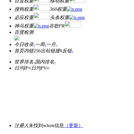
百度权重
移动权重
搜狗权重
360权重
必应权重
头条权重
神马权重
谷歌PR
百度检测
今日收录
-
一周
-
一月
-
首页内链
256
出站链接
0
反链
-
世界排名
-
国内排名
-
日均IP≈
日均PV≈
注册人
未找到whois信息
（更新）