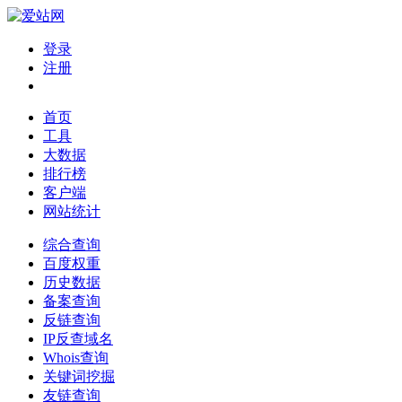
登录
注册
首页
工具
大数据
排行榜
客户端
网站统计
综合查询
百度权重
历史数据
备案查询
反链查询
IP反查域名
Whois查询
关键词挖掘
友链查询