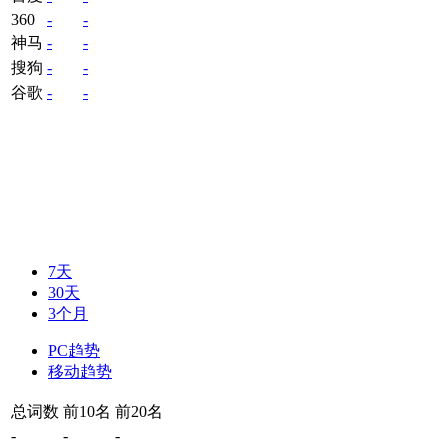
360
-
-
神马
-
-
搜狗
-
-
谷歌
-
-
7天
30天
3个月
PC趋势
移动趋势
总词数
前10名
前20名
-
-
-