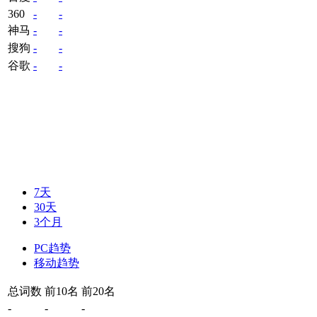
360
-
-
神马
-
-
搜狗
-
-
谷歌
-
-
7天
30天
3个月
PC趋势
移动趋势
总词数
前10名
前20名
-
-
-