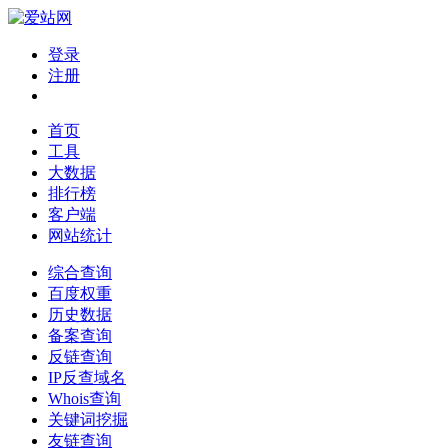
登录
注册
首页
工具
大数据
排行榜
客户端
网站统计
综合查询
百度权重
历史数据
备案查询
反链查询
IP反查域名
Whois查询
关键词挖掘
友链查询