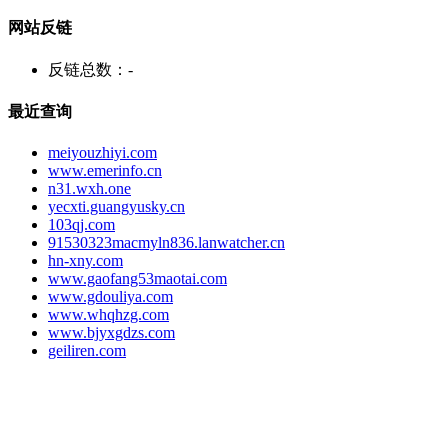
网站反链
反链总数：
-
最近查询
meiyouzhiyi.com
www.emerinfo.cn
n31.wxh.one
yecxti.guangyusky.cn
103qj.com
91530323macmyln836.lanwatcher.cn
hn-xny.com
www.gaofang53maotai.com
www.gdouliya.com
www.whqhzg.com
www.bjyxgdzs.com
geiliren.com