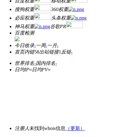
百度权重
移动权重
搜狗权重
360权重
必应权重
头条权重
神马权重
谷歌PR
百度检测
今日收录
-
一周
-
一月
-
首页内链
58
出站链接
1
反链
-
世界排名
-
国内排名
-
日均IP≈
日均PV≈
注册人
未找到whois信息
（更新）