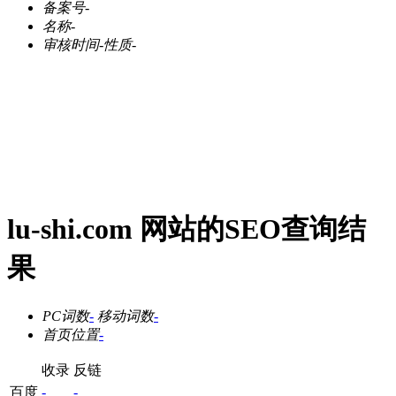
备案号
-
名称
-
审核时间
-
性质
-
lu-shi.com 网站的SEO查询结
果
PC词数
-
移动词数
-
首页位置
-
收录
反链
百度
-
-