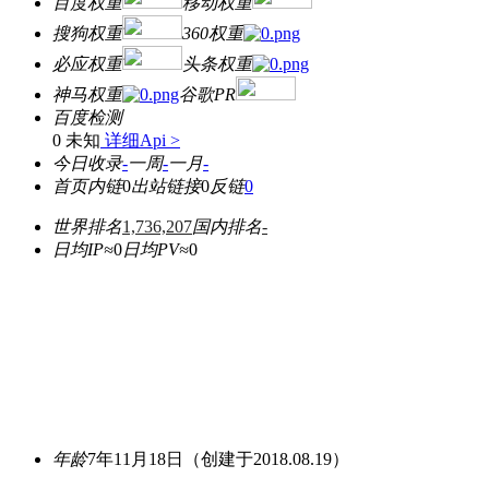
百度权重
移动权重
搜狗权重
360权重
必应权重
头条权重
神马权重
谷歌PR
百度检测
0 未知
详细Api >
今日收录
-
一周
-
一月
-
首页内链
0
出站链接
0
反链
0
世界排名
1,736,207
国内排名
-
日均IP≈
0
日均PV≈
0
年龄
7年11月18日
（创建于2018.08.19）