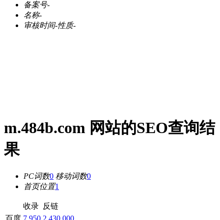
备案号
-
名称
-
审核时间
-
性质
-
m.484b.com 网站的SEO查询结
果
PC词数
0
移动词数
0
首页位置
1
收录
反链
百度
7,950
2,430,000