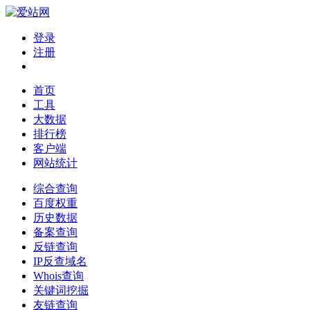
登录
注册
首页
工具
大数据
排行榜
客户端
网站统计
综合查询
百度权重
历史数据
备案查询
反链查询
IP反查域名
Whois查询
关键词挖掘
友链查询