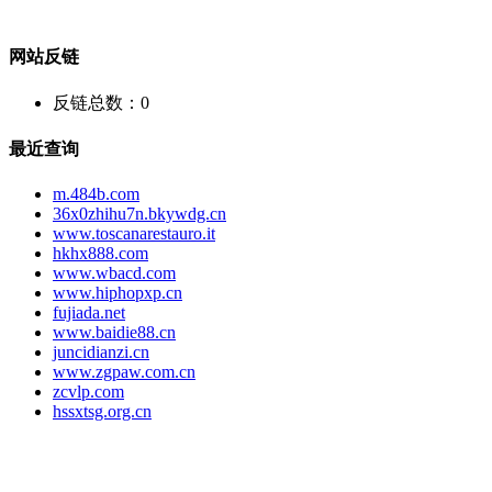
网站反链
反链总数：
0
最近查询
m.484b.com
36x0zhihu7n.bkywdg.cn
www.toscanarestauro.it
hkhx888.com
www.wbacd.com
www.hiphopxp.cn
fujiada.net
www.baidie88.cn
juncidianzi.cn
www.zgpaw.com.cn
zcvlp.com
hssxtsg.org.cn