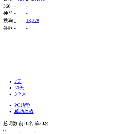
360
-
-
神马
-
-
搜狗
-
18,278
谷歌
-
-
7天
30天
3个月
PC趋势
移动趋势
总词数
前10名
前20名
0
-
-