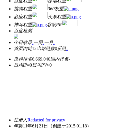
百度权重
移动权重
搜狗权重
360权重
必应权重
头条权重
神马权重
谷歌PR
百度检测
今日收录
-
一周
-
一月
-
首页内链
12
出站链接
0
反链
-
世界排名
6,669,040
国内排名
-
日均IP≈
0
日均PV≈
0
注册人
Redacted for privacy
年龄
11年6月21日
（创建于2015.01.18）