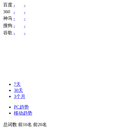
百度
-
-
360
-
-
神马
-
-
搜狗
-
-
谷歌
-
-
7天
30天
3个月
PC趋势
移动趋势
总词数
前10名
前20名