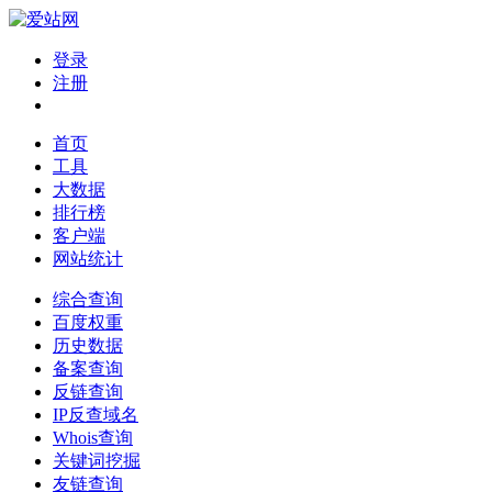
登录
注册
首页
工具
大数据
排行榜
客户端
网站统计
综合查询
百度权重
历史数据
备案查询
反链查询
IP反查域名
Whois查询
关键词挖掘
友链查询