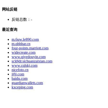
网站反链
反链总数：
-
最近查询
m.6uw.le890.com
m.qhhhar.cn
four-points.marriott.com
widecreate.com
www.qiyedouyin.com
scldjdr.sichuanzaixian.com
www.cqlskj.com
nicefoto.cn
jjfjj.com
baidu.com
guardianwallets.com
kxceping.com