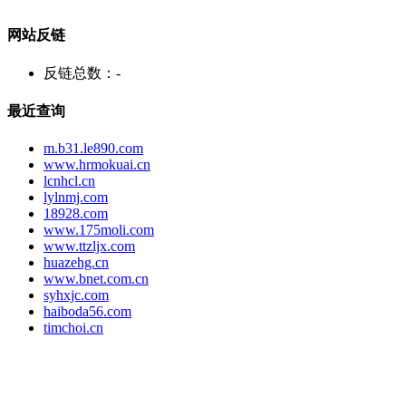
网站反链
反链总数：
-
最近查询
m.b31.le890.com
www.hrmokuai.cn
lcnhcl.cn
lylnmj.com
18928.com
www.175moli.com
www.ttzljx.com
huazehg.cn
www.bnet.com.cn
syhxjc.com
haiboda56.com
timchoi.cn