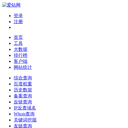
登录
注册
首页
工具
大数据
排行榜
客户端
网站统计
综合查询
百度权重
历史数据
备案查询
反链查询
IP反查域名
Whois查询
关键词挖掘
友链查询