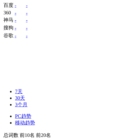
百度
-
-
360
-
-
神马
-
-
搜狗
-
-
谷歌
-
-
7天
30天
3个月
PC趋势
移动趋势
总词数
前10名
前20名