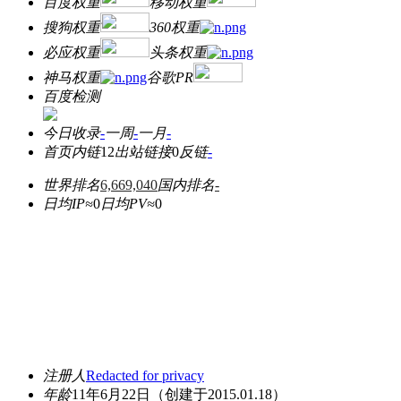
百度权重
移动权重
搜狗权重
360权重
必应权重
头条权重
神马权重
谷歌PR
百度检测
今日收录
-
一周
-
一月
-
首页内链
12
出站链接
0
反链
-
世界排名
6,669,040
国内排名
-
日均IP≈
0
日均PV≈
0
注册人
Redacted for privacy
年龄
11年6月22日
（创建于2015.01.18）