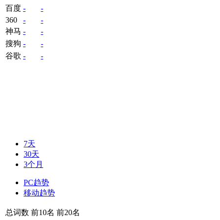
百度
-
-
360
-
-
神马
-
-
搜狗
-
-
谷歌
-
-
7天
30天
3个月
PC趋势
移动趋势
总词数
前10名
前20名