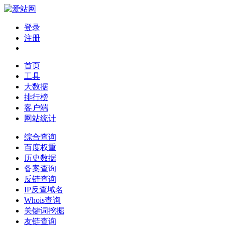
登录
注册
首页
工具
大数据
排行榜
客户端
网站统计
综合查询
百度权重
历史数据
备案查询
反链查询
IP反查域名
Whois查询
关键词挖掘
友链查询