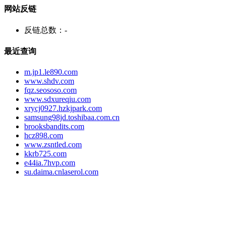
网站反链
反链总数：
-
最近查询
m.jp1.le890.com
www.shdv.com
fqz.seososo.com
www.sdxureqiu.com
xrycj0927.hzkjpark.com
samsung98jd.toshibaa.com.cn
brooksbandits.com
hcz898.com
www.zsntled.com
kkrb725.com
e44ia.7hvp.com
su.daima.cnlaserol.com