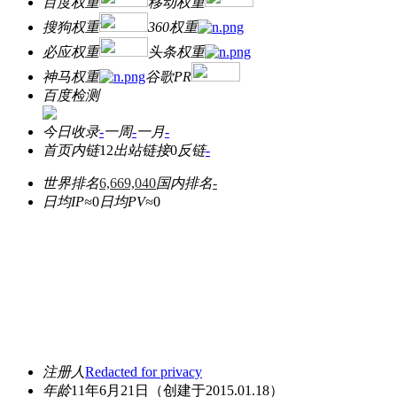
百度权重
移动权重
搜狗权重
360权重
必应权重
头条权重
神马权重
谷歌PR
百度检测
今日收录
-
一周
-
一月
-
首页内链
12
出站链接
0
反链
-
世界排名
6,669,040
国内排名
-
日均IP≈
0
日均PV≈
0
注册人
Redacted for privacy
年龄
11年6月21日
（创建于2015.01.18）