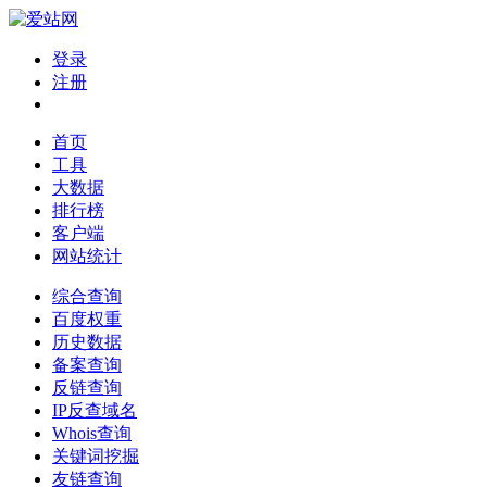
登录
注册
首页
工具
大数据
排行榜
客户端
网站统计
综合查询
百度权重
历史数据
备案查询
反链查询
IP反查域名
Whois查询
关键词挖掘
友链查询