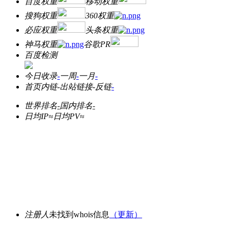
百度权重
移动权重
搜狗权重
360权重
必应权重
头条权重
神马权重
谷歌PR
百度检测
今日收录
-
一周
-
一月
-
首页内链
-
出站链接
-
反链
-
世界排名
-
国内排名
-
日均IP≈
日均PV≈
注册人
未找到whois信息
（更新）