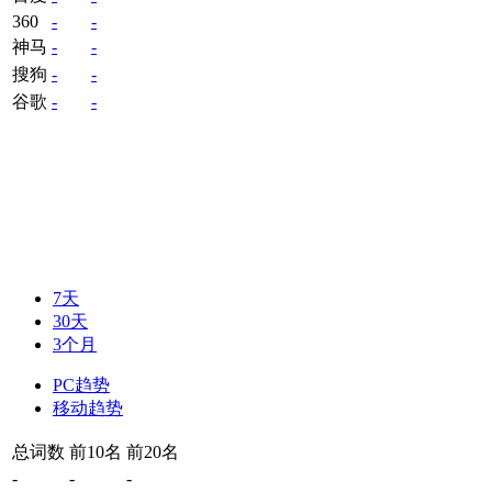
360
-
-
神马
-
-
搜狗
-
-
谷歌
-
-
7天
30天
3个月
PC趋势
移动趋势
总词数
前10名
前20名
-
-
-