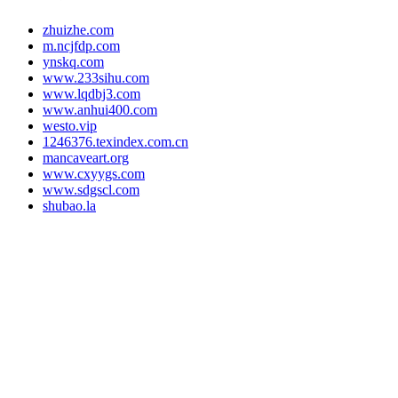
zhuizhe.com
m.ncjfdp.com
ynskq.com
www.233sihu.com
www.lqdbj3.com
www.anhui400.com
westo.vip
1246376.texindex.com.cn
mancaveart.org
www.cxyygs.com
www.sdgscl.com
shubao.la