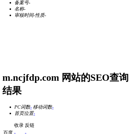
备案号
-
名称
-
审核时间
-
性质
-
m.ncjfdp.com 网站的SEO查询
结果
PC词数
-
移动词数
-
首页位置
-
收录
反链
百度
-
-