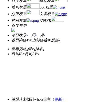
百度权重
移动权重
搜狗权重
360权重
必应权重
头条权重
神马权重
谷歌PR
百度检测
今日收录
-
一周
-
一月
-
首页内链
198
出站链接
10
反链
-
世界排名
-
国内排名
-
日均IP≈
日均PV≈
注册人
未找到whois信息
（更新）