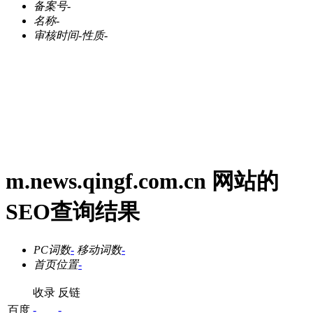
备案号
-
名称
-
审核时间
-
性质
-
m.news.qingf.com.cn 网站的
SEO查询结果
PC词数
-
移动词数
-
首页位置
-
收录
反链
百度
-
-