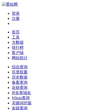
登录
注册
首页
工具
大数据
排行榜
客户端
网站统计
综合查询
百度权重
历史数据
备案查询
反链查询
IP反查域名
Whois查询
关键词挖掘
友链查询