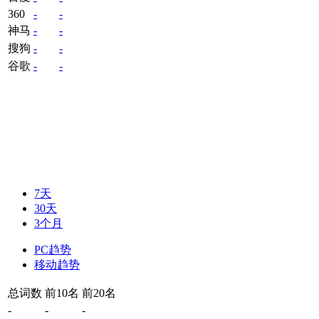
360
-
-
神马
-
-
搜狗
-
-
谷歌
-
-
7天
30天
3个月
PC趋势
移动趋势
总词数
前10名
前20名
-
-
-