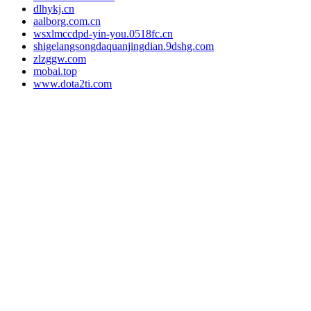
dlhykj.cn
aalborg.com.cn
wsxlmccdpd-yin-you.0518fc.cn
shigelangsongdaquanjingdian.9dshg.com
zlzggw.com
mobai.top
www.dota2ti.com