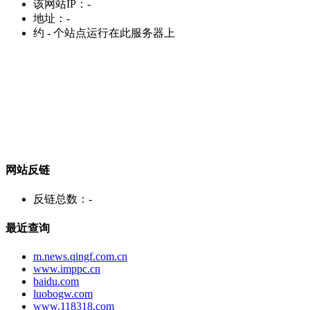
该网站IP：
-
地址：
-
约
-
个站点运行在此服务器上
网站反链
反链总数：
-
最近查询
m.news.qingf.com.cn
www.imppc.cn
baidu.com
luobogw.com
www.118318.com