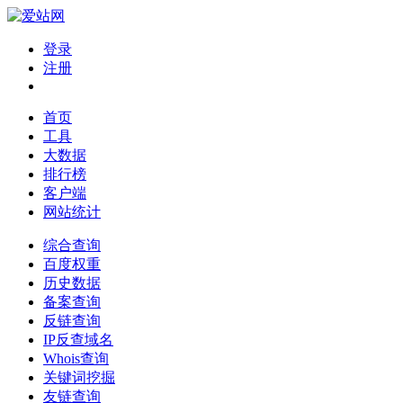
登录
注册
首页
工具
大数据
排行榜
客户端
网站统计
综合查询
百度权重
历史数据
备案查询
反链查询
IP反查域名
Whois查询
关键词挖掘
友链查询