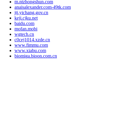
m.ntzhongshun.com
anaisalexander.com-49tk.com
jtj.yichang.gov.cn
keji.cjku.net
baidu.com
mofan.mobi
wgtech.cn
c0cej1014.xzde.cn
www.fimmu.com
www.xiabu.com
biomiga.bioon.com.cn