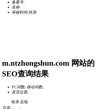
备案号
-
名称
-
审核时间
-
性质
-
m.ntzhongshun.com 网站的
SEO查询结果
PC词数
-
移动词数
-
首页位置
-
收录
反链
百度
-
-