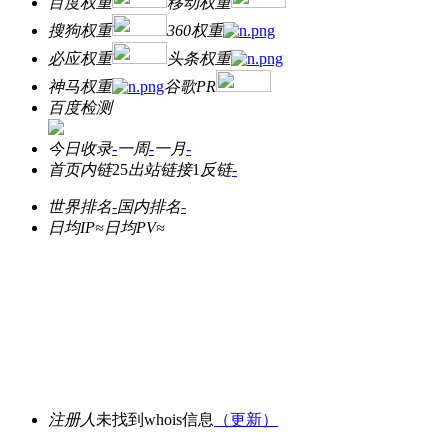
百度权重
移动权重
搜狗权重
360权重
必应权重
头条权重
神马权重
谷歌PR
百度检测
今日收录
-
一周
-
一月
-
首页内链
25
出站链接
1
反链
-
世界排名
-
国内排名
-
日均IP≈
日均PV≈
注册人
未找到whois信息
（更新）