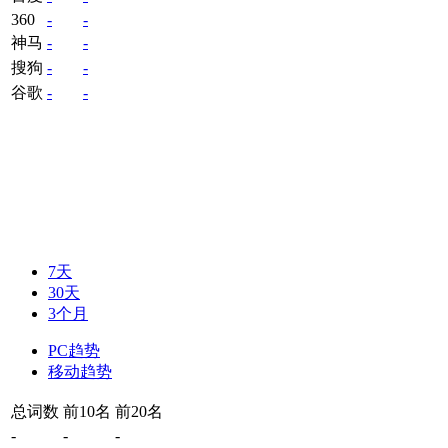
360
-
-
神马
-
-
搜狗
-
-
谷歌
-
-
7天
30天
3个月
PC趋势
移动趋势
总词数
前10名
前20名
-
-
-