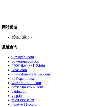
网站反链
反链总数：
-
最近查询
93z.rigebi.com
powerjoin.com.cn
250616.wqxx112.info
tkbas.com
www.shineabrasives.com
9517.pambdz.cn
www.hooroon.com
dexiaoshi.vf637.com
baidu.com
vicp.io
m.cd.vvvisa.cn
nongye.11jj.com