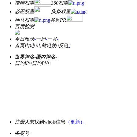
搜狗权重
360权重
必应权重
头条权重
神马权重
谷歌PR
百度检测
今日收录
-
一周
-
一月
-
首页内链
0
出站链接
0
反链
-
世界排名
-
国内排名
-
日均IP≈
日均PV≈
注册人
未找到whois信息
（更新）
备案号
-