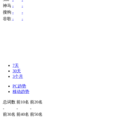
神马
-
-
搜狗
-
-
谷歌
-
-
7天
30天
3个月
PC趋势
移动趋势
总词数
前10名
前20名
-
-
-
前30名
前40名
前50名