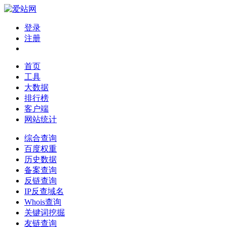
登录
注册
首页
工具
大数据
排行榜
客户端
网站统计
综合查询
百度权重
历史数据
备案查询
反链查询
IP反查域名
Whois查询
关键词挖掘
友链查询