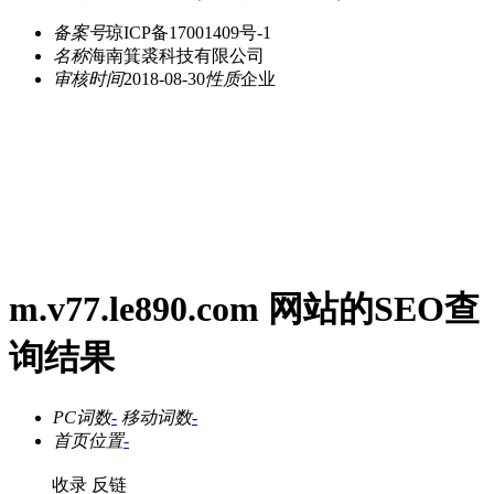
备案号
琼ICP备17001409号-1
名称
海南箕裘科技有限公司
审核时间
2018-08-30
性质
企业
m.v77.le890.com 网站的SEO查
询结果
PC词数
-
移动词数
-
首页位置
-
收录
反链