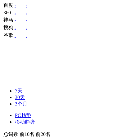
百度
-
-
360
-
-
神马
-
-
搜狗
-
-
谷歌
-
-
7天
30天
3个月
PC趋势
移动趋势
总词数
前10名
前20名