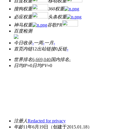
百度权重
移动权重
搜狗权重
360权重
必应权重
头条权重
神马权重
谷歌PR
百度检测
今日收录
-
一周
-
一月
-
首页内链
12
出站链接
0
反链
-
世界排名
6,669,040
国内排名
-
日均IP≈
0
日均PV≈
0
注册人
Redacted for privacy
年龄
11年6月19日
（创建于2015.01.18）