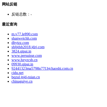
网站反链
反链总数：
-
最近查询
m.v77.le890.com
shanweichh.com
dhytzz.com
shljjdsb2018.jdzj.com
3824.qipai.in
www.persuisse.com
www.hzyzcsb.cn
09930.qipai.in
92441323ma5798n77f.bjchaoshi.com.cn
cidu.net
bqzul.jnjd-ruian.cn
chinaguiye.cn