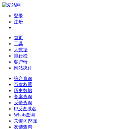
登录
注册
首页
工具
大数据
排行榜
客户端
网站统计
综合查询
百度权重
历史数据
备案查询
反链查询
IP反查域名
Whois查询
关键词挖掘
友链查询