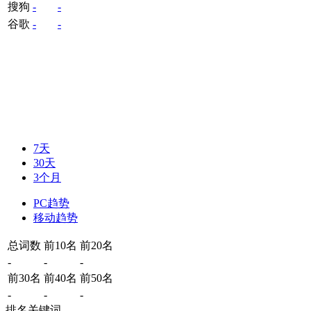
搜狗
-
-
谷歌
-
-
7天
30天
3个月
PC趋势
移动趋势
总词数
前10名
前20名
-
-
-
前30名
前40名
前50名
-
-
-
排名关键词