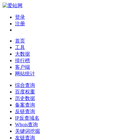
登录
注册
首页
工具
大数据
排行榜
客户端
网站统计
综合查询
百度权重
历史数据
备案查询
反链查询
IP反查域名
Whois查询
关键词挖掘
友链查询