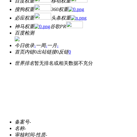
百度权重
移动权重
搜狗权重
360权重
必应权重
头条权重
神马权重
谷歌PR
百度检测
今日收录
-
一周
-
一月
-
首页内链
0
出站链接
0
反链
0
世界排名
暂无排名或相关数据不充分
备案号
-
名称
-
审核时间
-
性质
-