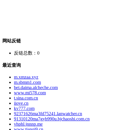
网站反链
反链总数：
0
最近查询
m.xmzaa.xyz
m.sbmm1.com
bei.daima.alcheche.com
www.mi578.com
t.sina.com.cn
iiove.cn
kv777.com
92371626ma3fd75241.lanwatcher.cn
91310120ma7gyb990u.bjchaoshi.com.cn
vhphl.jnnnp.me
www.tianqi9.cn