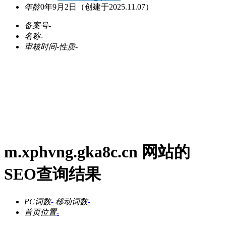
年龄
0年9月2日
（创建于2025.11.07）
备案号
-
名称
-
审核时间
-
性质
-
m.xphvng.gka8c.cn 网站的
SEO查询结果
PC词数
-
移动词数
-
首页位置
-