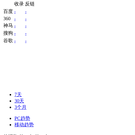
收录
反链
百度
-
-
360
-
-
神马
-
-
搜狗
-
-
谷歌
-
-
7天
30天
3个月
PC趋势
移动趋势