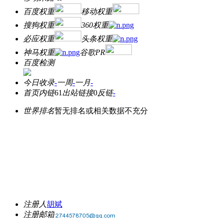
百度权重
移动权重
搜狗权重
360权重
必应权重
头条权重
神马权重
谷歌PR
百度检测
今日收录
-
一周
-
一月
-
首页内链
61
出站链接
0
反链
-
世界排名
暂无排名或相关数据不充分
注册人
胡斌
注册邮箱