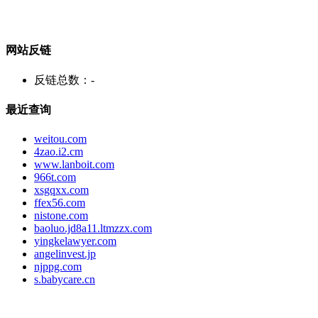
网站反链
反链总数：
-
最近查询
weitou.com
4zao.i2.cm
www.lanboit.com
966t.com
xsgqxx.com
ffex56.com
nistone.com
baoluo.jd8a11.ltmzzx.com
yingkelawyer.com
angelinvest.jp
njppg.com
s.babycare.cn