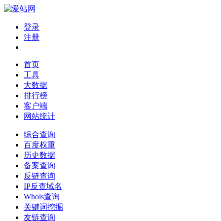
登录
注册
首页
工具
大数据
排行榜
客户端
网站统计
综合查询
百度权重
历史数据
备案查询
反链查询
IP反查域名
Whois查询
关键词挖掘
友链查询