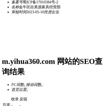
备案号
蜀ICP备17010384号-2
名称
金牛区欣美源家具经营部
审核时间
2023-05-16
性质
企业
m.yihua360.com 网站的SEO查
询结果
PC词数
-
移动词数
-
首页位置
-
收录
反链
百度
-
-