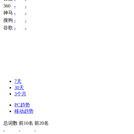
360
-
-
神马
-
-
搜狗
-
-
谷歌
-
-
7天
30天
3个月
PC趋势
移动趋势
总词数
前10名
前20名
-
-
-