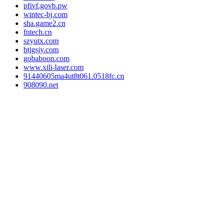
pfivf.govb.pw
wintec-bj.com
sha.game2.cn
fntech.cn
szyutx.com
btjgsjy.com
gobaboon.com
www.xili-laser.com
91440605ma4ut8t061.0518fc.cn
908090.net