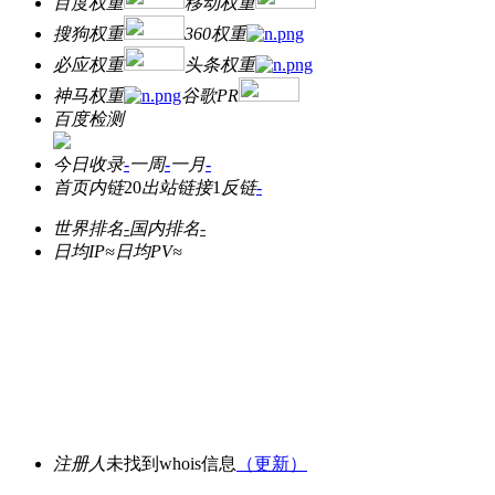
百度权重
移动权重
搜狗权重
360权重
必应权重
头条权重
神马权重
谷歌PR
百度检测
今日收录
-
一周
-
一月
-
首页内链
20
出站链接
1
反链
-
世界排名
-
国内排名
-
日均IP≈
日均PV≈
注册人
未找到whois信息
（更新）