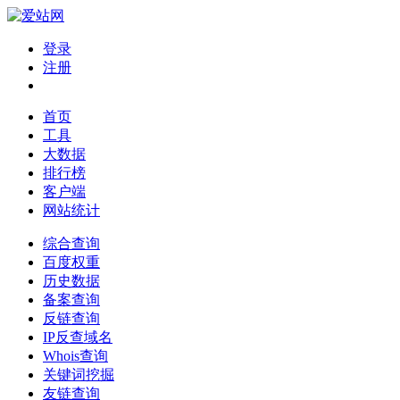
登录
注册
首页
工具
大数据
排行榜
客户端
网站统计
综合查询
百度权重
历史数据
备案查询
反链查询
IP反查域名
Whois查询
关键词挖掘
友链查询