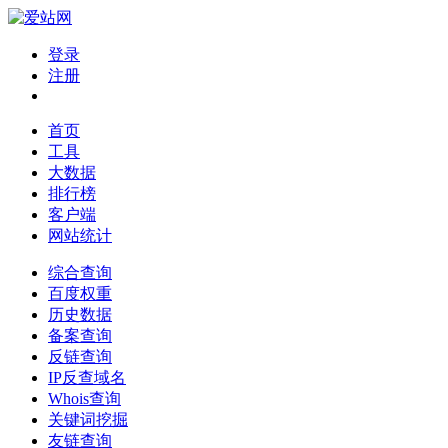
登录
注册
首页
工具
大数据
排行榜
客户端
网站统计
综合查询
百度权重
历史数据
备案查询
反链查询
IP反查域名
Whois查询
关键词挖掘
友链查询