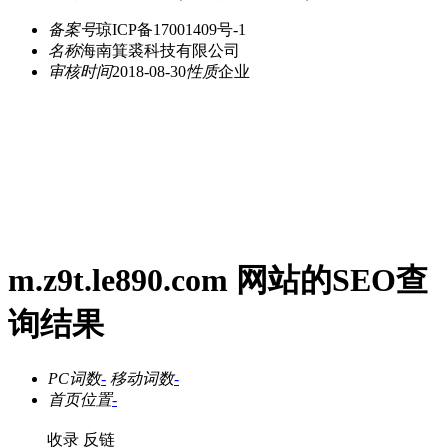
备案号
琼ICP备17001409号-1
名称
海南箕裘科技有限公司
审核时间
2018-08-30
性质
企业
m.z9t.le890.com 网站的SEO查
询结果
PC词数
-
移动词数
-
首页位置
-
收录
反链