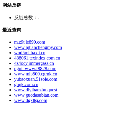
网站反链
反链总数：
-
最近查询
m.z9t.le890.com
www.njtianchengmy.com
wod5ml.baxii.cn
488061.texindex.com.cn
4z4ocy.immergass.cn
ugni_www.f8828.com
www.mip500.cgrnk.cn
yubaoxuan.51sole.com
gmjk.com.cn
www.diyibanzhu.quest
www.guodasubian.com
www.dgxllsj.com