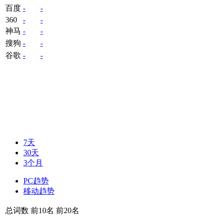
百度
-
-
360
-
-
神马
-
-
搜狗
-
-
谷歌
-
-
7天
30天
3个月
PC趋势
移动趋势
总词数
前10名
前20名