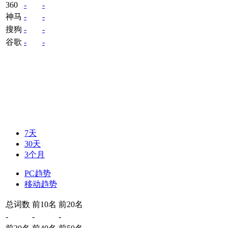
360
-
-
神马
-
-
搜狗
-
-
谷歌
-
-
7天
30天
3个月
PC趋势
移动趋势
总词数
前10名
前20名
-
-
-