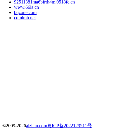
92511381ma6bfrrh4m.0518fc.cn
www.66la.cn
bqzone.com
cqmlmh.net
©2009-2026
aizhan.com
粤ICP备2022129511号