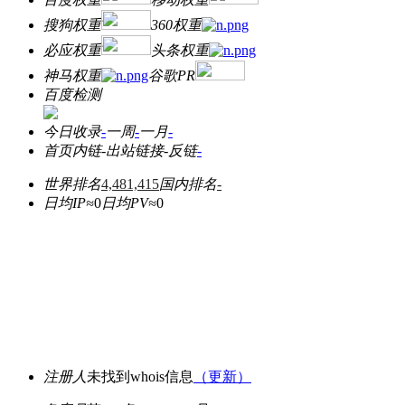
搜狗权重
360权重
必应权重
头条权重
神马权重
谷歌PR
百度检测
今日收录
-
一周
-
一月
-
首页内链
-
出站链接
-
反链
-
世界排名
4,481,415
国内排名
-
日均IP≈
0
日均PV≈
0
注册人
未找到whois信息
（更新）