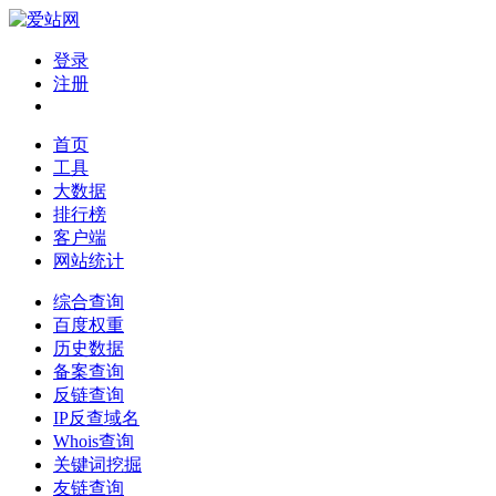
登录
注册
首页
工具
大数据
排行榜
客户端
网站统计
综合查询
百度权重
历史数据
备案查询
反链查询
IP反查域名
Whois查询
关键词挖掘
友链查询