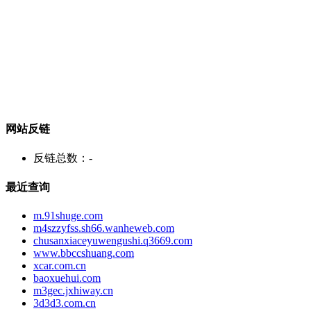
网站反链
反链总数：
-
最近查询
m.91shuge.com
m4szzyfss.sh66.wanheweb.com
chusanxiaceyuwengushi.q3669.com
www.bbccshuang.com
xcar.com.cn
baoxuehui.com
m3gec.jxhiway.cn
3d3d3.com.cn