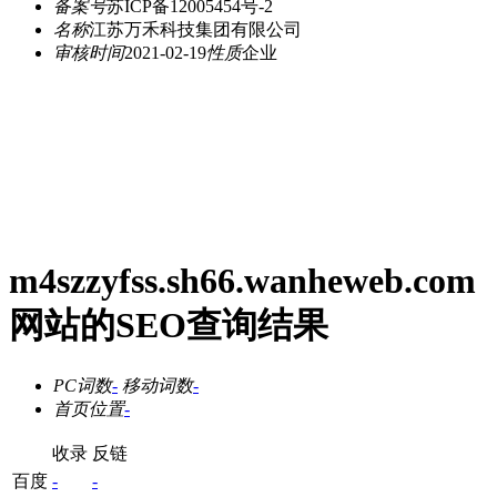
备案号
苏ICP备12005454号-2
名称
江苏万禾科技集团有限公司
审核时间
2021-02-19
性质
企业
m4szzyfss.sh66.wanheweb.com
网站的SEO查询结果
PC词数
-
移动词数
-
首页位置
-
收录
反链
百度
-
-