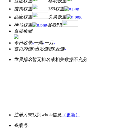
百度权重
移动权重
搜狗权重
360权重
必应权重
头条权重
神马权重
谷歌PR
百度检测
今日收录
-
一周
-
一月
-
首页内链
0
出站链接
0
反链
-
世界排名
暂无排名或相关数据不充分
注册人
未找到whois信息
（更新）
备案号
-