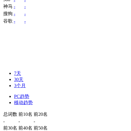
神马
-
-
搜狗
-
-
谷歌
-
-
7天
30天
3个月
PC趋势
移动趋势
总词数
前10名
前20名
-
-
-
前30名
前40名
前50名