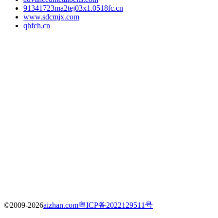
91341723ma2tej03x1.0518fc.cn
www.sdcmjx.com
qhfch.cn
©2009-2026
aizhan.com
粤ICP备2022129511号