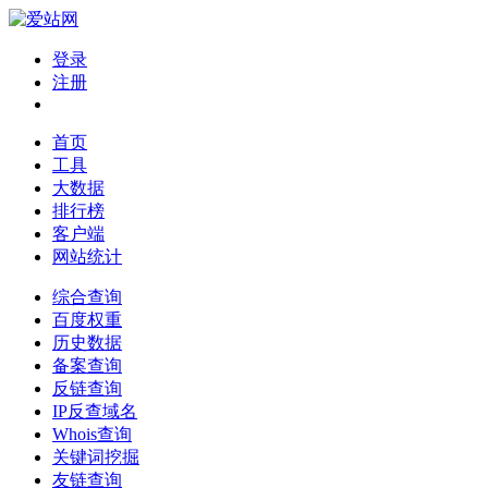
登录
注册
首页
工具
大数据
排行榜
客户端
网站统计
综合查询
百度权重
历史数据
备案查询
反链查询
IP反查域名
Whois查询
关键词挖掘
友链查询