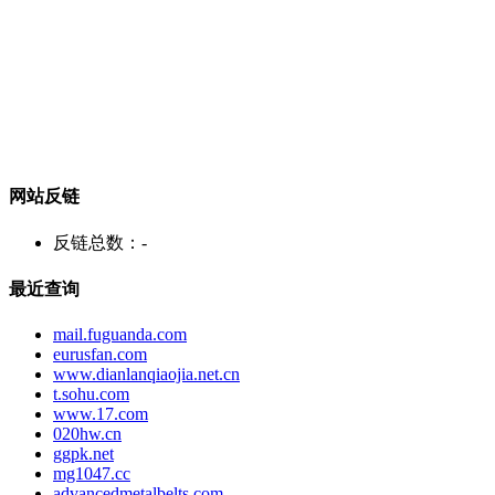
网站反链
反链总数：
-
最近查询
mail.fuguanda.com
eurusfan.com
www.dianlanqiaojia.net.cn
t.sohu.com
www.17.com
020hw.cn
ggpk.net
mg1047.cc
advancedmetalbelts.com