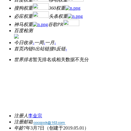
搜狗权重
360权重
必应权重
头条权重
神马权重
谷歌PR
百度检测
今日收录
-
一周
-
一月
-
首页内链
0
出站链接
0
反链
-
世界排名
暂无排名或相关数据不充分
注册人
李金宗
注册邮箱
年龄
7年3月7日
（创建于2019.05.01）