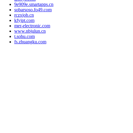
9e909e.smartapps.cn
sobarsoso.fo49.com
rczxjob.cn
kfyjpt.com
mer-electronic.com
www.nbjulun.cn
t.sohu.com
fs.zhuangku.com