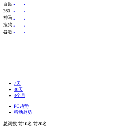
百度
-
-
360
-
-
神马
-
-
搜狗
-
-
谷歌
-
-
7天
30天
3个月
PC趋势
移动趋势
总词数
前10名
前20名