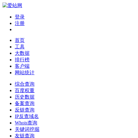
登录
注册
首页
工具
大数据
排行榜
客户端
网站统计
综合查询
百度权重
历史数据
备案查询
反链查询
IP反查域名
Whois查询
关键词挖掘
友链查询