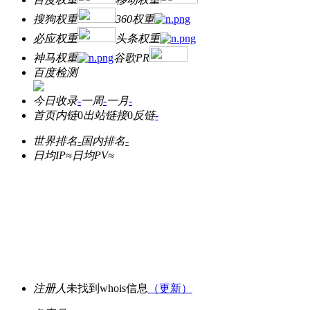
搜狗权重
360权重
必应权重
头条权重
神马权重
谷歌PR
百度检测
今日收录
-
一周
-
一月
-
首页内链
0
出站链接
0
反链
-
世界排名
-
国内排名
-
日均IP≈
日均PV≈
注册人
未找到whois信息
（更新）