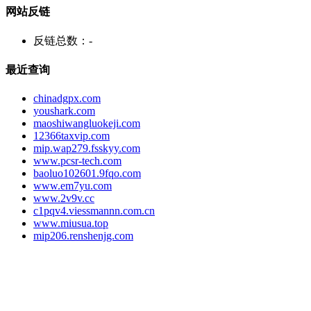
网站反链
反链总数：
-
最近查询
chinadgpx.com
youshark.com
maoshiwangluokeji.com
12366taxvip.com
mip.wap279.fsskyy.com
www.pcsr-tech.com
baoluo102601.9fqo.com
www.em7yu.com
www.2v9v.cc
c1pqv4.viessmannn.com.cn
www.miusua.top
mip206.renshenjg.com