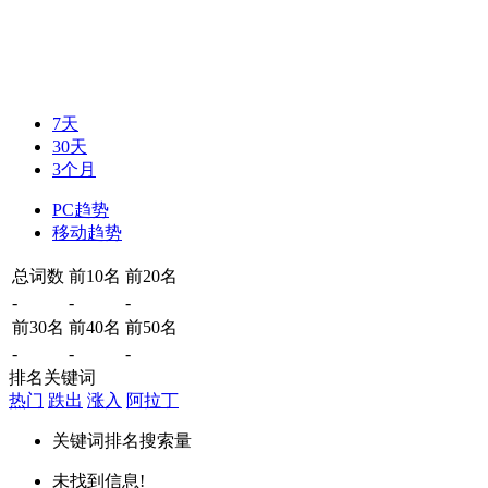
7天
30天
3个月
PC趋势
移动趋势
总词数
前10名
前20名
-
-
-
前30名
前40名
前50名
-
-
-
排名关键词
热门
跌出
涨入
阿拉丁
关键词
排名
搜索量
未找到信息!