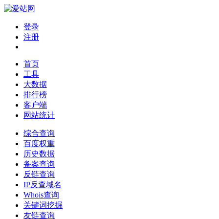
登录
注册
首页
工具
大数据
排行榜
客户端
网站统计
综合查询
百度权重
历史数据
备案查询
反链查询
IP反查域名
Whois查询
关键词挖掘
友链查询