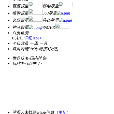
百度权重
移动权重
搜狗权重
360权重
必应权重
头条权重
神马权重
谷歌PR
百度检测
0 未知
详细Api >
今日收录
-
一周
-
一月
-
首页内链
0
出站链接
0
反链
-
世界排名
-
国内排名
-
日均IP≈
日均PV≈
注册人
未找到whois信息
（更新）