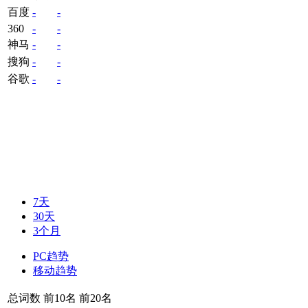
百度
-
-
360
-
-
神马
-
-
搜狗
-
-
谷歌
-
-
7天
30天
3个月
PC趋势
移动趋势
总词数
前10名
前20名