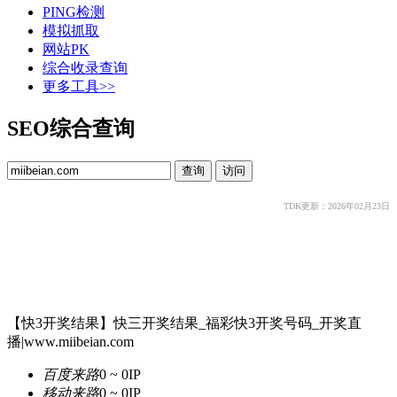
PING检测
模拟抓取
网站PK
综合收录查询
更多工具>>
SEO综合查询
TDK更新：2026年02月23日
【快3开奖结果】快三开奖结果_福彩快3开奖号码_开奖直
播|www.miibeian.com
百度来路
0 ~ 0
IP
移动来路
0 ~ 0
IP