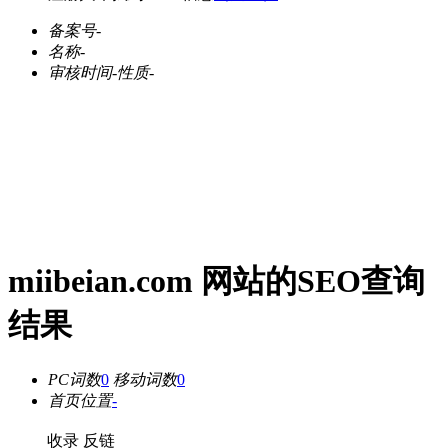
备案号
-
名称
-
审核时间
-
性质
-
miibeian.com 网站的SEO查询
结果
PC词数
0
移动词数
0
首页位置
-
收录
反链