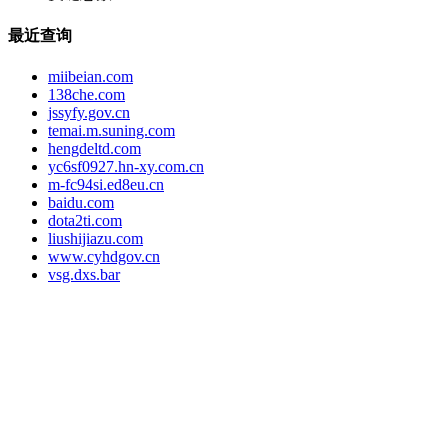
最近查询
miibeian.com
138che.com
jssyfy.gov.cn
temai.m.suning.com
hengdeltd.com
yc6sf0927.hn-xy.com.cn
m-fc94si.ed8eu.cn
baidu.com
dota2ti.com
liushijiazu.com
www.cyhdgov.cn
vsg.dxs.bar