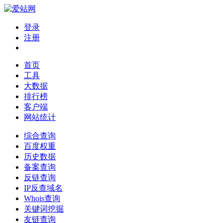
登录
注册
首页
工具
大数据
排行榜
客户端
网站统计
综合查询
百度权重
历史数据
备案查询
反链查询
IP反查域名
Whois查询
关键词挖掘
友链查询