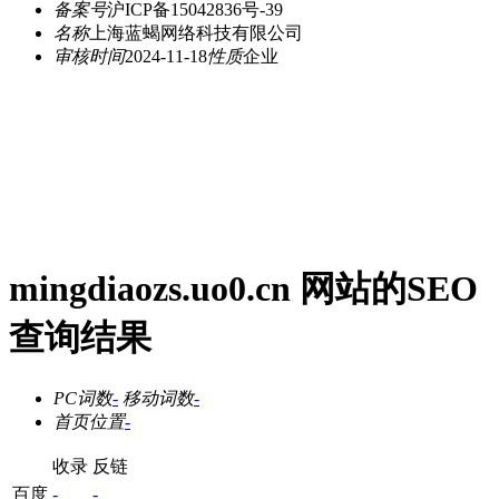
备案号
沪ICP备15042836号-39
名称
上海蓝蝎网络科技有限公司
审核时间
2024-11-18
性质
企业
mingdiaozs.uo0.cn 网站的SEO
查询结果
PC词数
-
移动词数
-
首页位置
-
收录
反链
百度
-
-