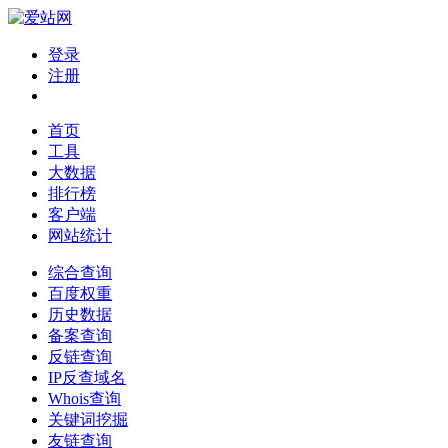
登录
注册
首页
工具
大数据
排行榜
客户端
网站统计
综合查询
百度权重
历史数据
备案查询
反链查询
IP反查域名
Whois查询
关键词挖掘
友链查询