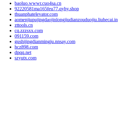
baoluo.wwwr.cuo4sa.cn
92220581ma165feu77.qyhy.shop
thuanphatelevator.com
aomenjiupujingdaojinlongjiudianzouduojiu.liuhecai.in
zttools.cn
cq.zzzsxx.com
091159.com
gushijingdianmingju.nnsay.com
hcz898.com
dpqq.net
szyutx.com