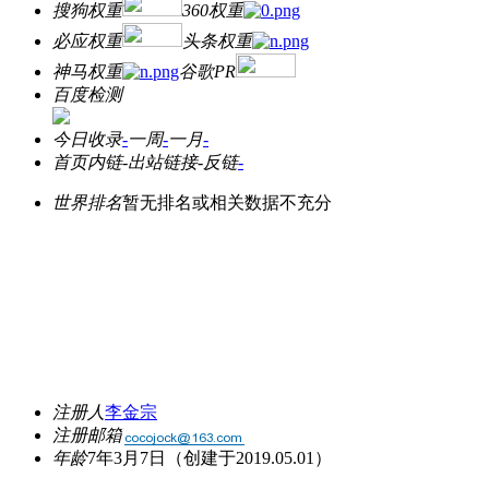
搜狗权重
360权重
必应权重
头条权重
神马权重
谷歌PR
百度检测
今日收录
-
一周
-
一月
-
首页内链
-
出站链接
-
反链
-
世界排名
暂无排名或相关数据不充分
注册人
李金宗
注册邮箱
年龄
7年3月7日
（创建于2019.05.01）