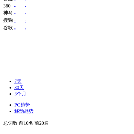
360
-
-
神马
-
-
搜狗
-
-
谷歌
-
-
7天
30天
3个月
PC趋势
移动趋势
总词数
前10名
前20名
-
-
-