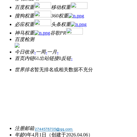
百度权重
移动权重
搜狗权重
360权重
必应权重
头条权重
神马权重
谷歌PR
百度检测
今日收录
-
一周
-
一月
-
首页内链
61
出站链接
0
反链
-
世界排名
暂无排名或相关数据不充分
注册邮箱
年龄
0年4月1日
（创建于2026.04.06）