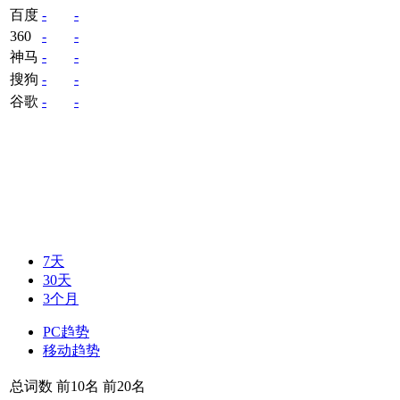
百度
-
-
360
-
-
神马
-
-
搜狗
-
-
谷歌
-
-
7天
30天
3个月
PC趋势
移动趋势
总词数
前10名
前20名