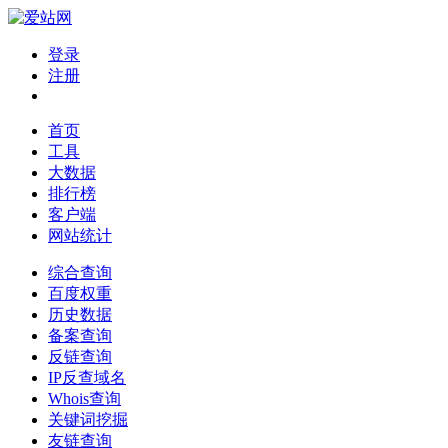
登录
注册
首页
工具
大数据
排行榜
客户端
网站统计
综合查询
百度权重
历史数据
备案查询
反链查询
IP反查域名
Whois查询
关键词挖掘
友链查询