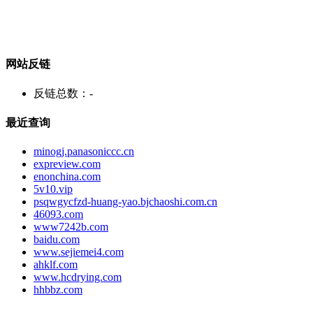
网站反链
反链总数：
-
最近查询
minogj.panasoniccc.cn
expreview.com
enonchina.com
5v10.vip
psqwgycfzd-huang-yao.bjchaoshi.com.cn
46093.com
www7242b.com
baidu.com
www.sejiemei4.com
ahklf.com
www.hcdrying.com
hhbbz.com