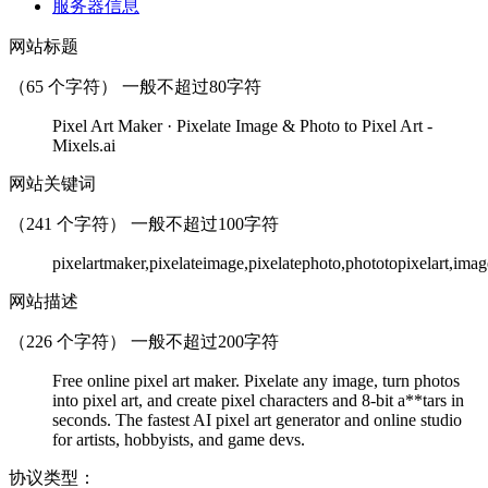
服务器信息
网站标题
（
65
个字符） 一般不超过80字符
Pixel Art Maker · Pixelate Image & Photo to Pixel Art -
Mixels.ai
网站关键词
（
241
个字符） 一般不超过100字符
pixelartmaker,pixelateimage,pixelatephoto,phototopixelart,imaget
网站描述
（
226
个字符） 一般不超过200字符
Free online pixel art maker. Pixelate any image, turn photos
into pixel art, and create pixel characters and 8-bit a**tars in
seconds. The fastest AI pixel art generator and online studio
for artists, hobbyists, and game devs.
协议类型：