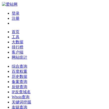
登录
注册
首页
工具
大数据
排行榜
客户端
网站统计
综合查询
百度权重
历史数据
备案查询
反链查询
IP反查域名
Whois查询
关键词挖掘
友链查询