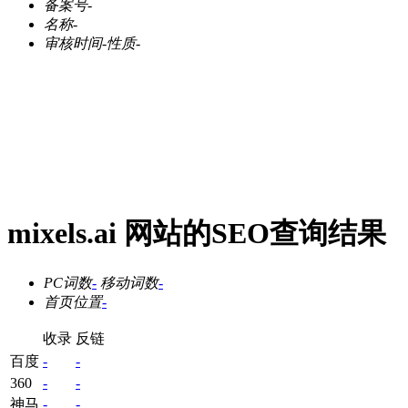
备案号
-
名称
-
审核时间
-
性质
-
mixels.ai 网站的SEO查询结果
PC词数
-
移动词数
-
首页位置
-
收录
反链
百度
-
-
360
-
-
神马
-
-