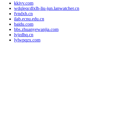
kkivv.com
wdqleqcdlxlb-liu-jun.lanwatcher.cn
fvndxh.cn
ilab.ecnu.edu.cn
baidu.com
bbs.zhuanyewanjia.com
lvjzdhq.cn
lylwpqzx.com