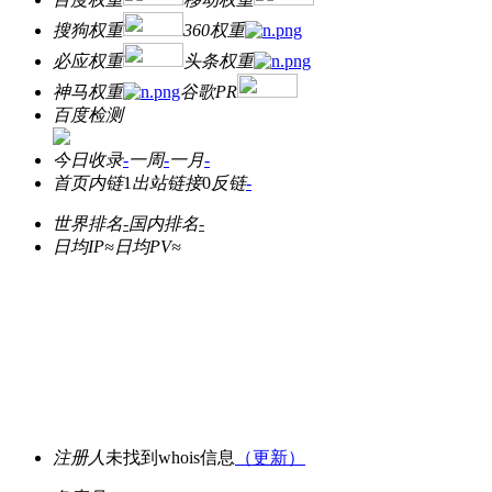
搜狗权重
360权重
必应权重
头条权重
神马权重
谷歌PR
百度检测
今日收录
-
一周
-
一月
-
首页内链
1
出站链接
0
反链
-
世界排名
-
国内排名
-
日均IP≈
日均PV≈
注册人
未找到whois信息
（更新）