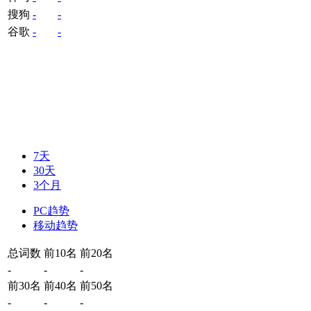
搜狗
-
-
谷歌
-
-
7天
30天
3个月
PC趋势
移动趋势
总词数
前10名
前20名
-
-
-
前30名
前40名
前50名
-
-
-