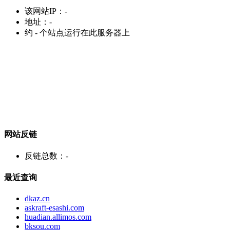
该网站IP：
-
地址：
-
约
-
个站点运行在此服务器上
网站反链
反链总数：
-
最近查询
dkaz.cn
askraft-esashi.com
huadian.allimos.com
bksou.com