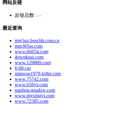
网站反链
反链总数：
-
最近查询
mje5ux.boschh.com.cn
mm365ss.com
www.66654.com
downkuai.com
www.129889.com
fj.60.cm
minwoo1979.lofter.com
www.75742.com
www.656ys.com
suizhou.gzadzw.com
www.myxingyi.com
www.72385.com