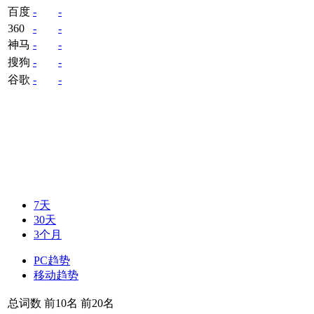
百度
-
-
360
-
-
神马
-
-
搜狗
-
-
谷歌
-
-
7天
30天
3个月
PC趋势
移动趋势
总词数
前10名
前20名