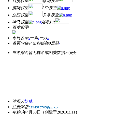
百度权重
移动权重
搜狗权重
360权重
必应权重
头条权重
神马权重
谷歌PR
百度检测
今日收录
-
一周
-
一月
-
首页内链
94
出站链接
0
反链
-
世界排名
暂无排名或相关数据不充分
注册人
胡斌
注册邮箱
年龄
0年4月30日
（创建于2026.03.11）