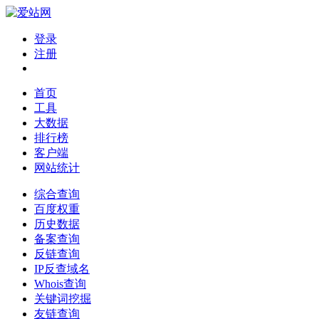
登录
注册
首页
工具
大数据
排行榜
客户端
网站统计
综合查询
百度权重
历史数据
备案查询
反链查询
IP反查域名
Whois查询
关键词挖掘
友链查询