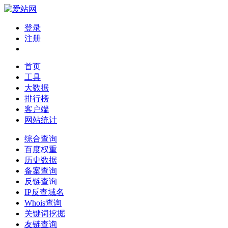
登录
注册
首页
工具
大数据
排行榜
客户端
网站统计
综合查询
百度权重
历史数据
备案查询
反链查询
IP反查域名
Whois查询
关键词挖掘
友链查询