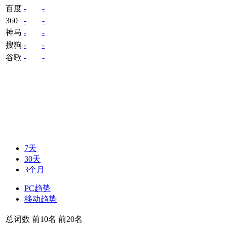
百度
-
-
360
-
-
神马
-
-
搜狗
-
-
谷歌
-
-
7天
30天
3个月
PC趋势
移动趋势
总词数
前10名
前20名