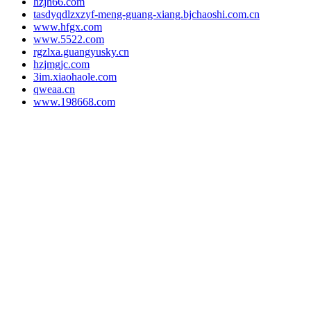
hzjh66.com
tasdyqdlzxzyf-meng-guang-xiang.bjchaoshi.com.cn
www.hfgx.com
www.5522.com
rgzlxa.guangyusky.cn
hzjmgjc.com
3im.xiaohaole.com
qweaa.cn
www.198668.com