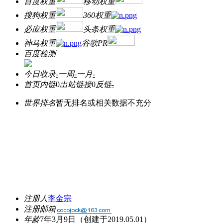
百度权重
移动权重
搜狗权重
360权重
必应权重
头条权重
神马权重
谷歌PR
百度检测
今日收录
-
一周
-
一月
-
首页内链
0
出站链接
0
反链
-
世界排名
暂无排名或相关数据不充分
注册人
李金宗
注册邮箱
年龄
7年3月9日
（创建于2019.05.01）