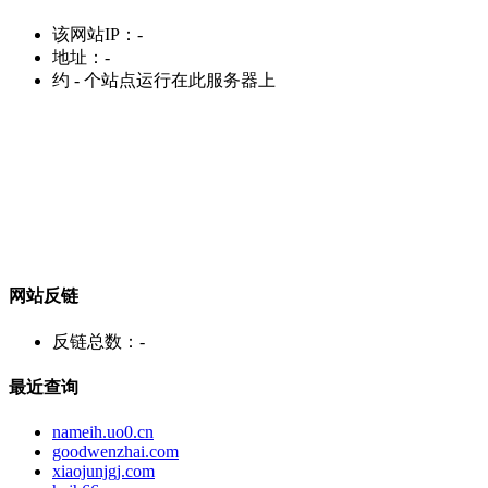
该网站IP：
-
地址：
-
约
-
个站点运行在此服务器上
网站反链
反链总数：
-
最近查询
nameih.uo0.cn
goodwenzhai.com
xiaojunjgj.com